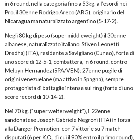
in 6 round, nella categoria fino a 53kg, all’esordi nei
Pro, il 30enne Rodrigo Areco (ARG), originario del
Nicaragua ma naturalizzato argentino (5-17-2).
Negli 80 kg di peso (super middleweight) il 30enne
albanese, naturalizzato italiano, Stiven Leonetti
Dredhaj (ITA), residente a Savigliano (Cuneo), forte di
uno score di 12-5-1, combatterà, in 6 round, contro
Melbyn Hernandez (SPA/VEN): 27enne pugile di
origini venezuelane (ma attivo in Spagna), sempre
protagonista di battaglie intense sul ring (forte di uno
score record di 10-14-2).
Nei 70 kg. (“super welterweight”), il 22enne
sandonatese Joseph Gabriele Negroni (ITA) in forza
alla Danger Promotion, con 7 vittorie su 7 match
disputati (6 per K.O., di cui il 90% entro il primo round),