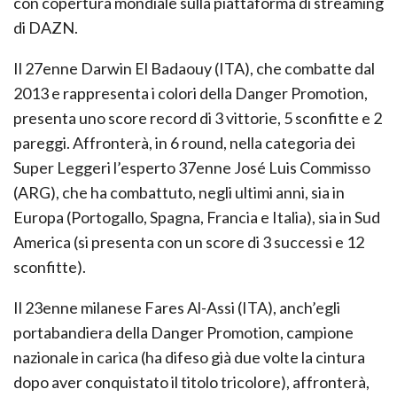
con copertura mondiale sulla piattaforma di streaming
di DAZN.
Il 27enne Darwin El Badaouy (ITA), che combatte dal
2013 e rappresenta i colori della Danger Promotion,
presenta uno score record di 3 vittorie, 5 sconfitte e 2
pareggi. Affronterà, in 6 round, nella categoria dei
Super Leggeri l’esperto 37enne José Luis Commisso
(ARG), che ha combattuto, negli ultimi anni, sia in
Europa (Portogallo, Spagna, Francia e Italia), sia in Sud
America (si presenta con un score di 3 successi e 12
sconfitte).
Il 23enne milanese Fares Al-Assi (ITA), anch’egli
portabandiera della Danger Promotion, campione
nazionale in carica (ha difeso già due volte la cintura
dopo aver conquistato il titolo tricolore), affronterà,