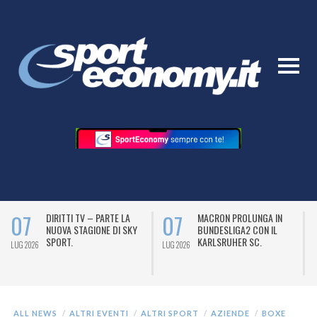
07
07
DIRITTI TV – PARTE LA
MACRON PROLUNGA IN
NUOVA STAGIONE DI SKY
BUNDESLIGA2 CON IL
SPORT.
KARLSRUHER SC.
LUG 2026
LUG 2026
L
ALL NEWS
ALTRI EVENTI
ALTRI SPORT
AZIENDE
BOXE