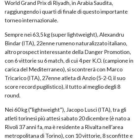
World Grand Prix di Riyadh, in Arabia Saudita,
raggiungendo i quarti di finale di questo importante
torneo internazionale.
Sempre nei 63,5 kg (super lightweight), Alexandru
Bindar (ITA), 22enne rumeno naturalizzato italiano,
altro prospect interessante della Danger Promotion,
con 6 vittorie su 6 match, di cui 4 per K.O. (campione in
carica del Mediterraneo), si scontrerà con Marco
Tricarico (ITA), 27enne atleta di Anzio (5-2-0, il suo
score record pugilistico), il tutto al meglio degli 8
round.
Nei 60 kg (“lightweight”), Jacopo Lusci (ITA), tra gli
atleti torinesi più attesi sabato 20 dicembre (è nato a
Rivoli 37 anni fa, ma è residente a Rivalta nell’area
metropolitana di Torino), con 10 vittorie, 8 sconfitte e