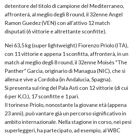
detentore del titolo di campione del Mediterraneo,
affronterà, al meglio degli 8 round, il 32enne Angel
Ramon Guedez (VEN) con all’attivo 12 match
disputati (6 vittorie e altrettante sconfitte).
Nei 63,5 kg (super lightweight) Fiorenzo Priolo (ITA),
con 11 vittorie e appena 1 sconfitta, affronterà, in un
match al meglio degli 8 round, il 32enne Moisès “The
Panther” Garcia, originario di Managua (NIC), che si
allena e vive a Cordoba (in Andalucia, Spagna).
Si presenta sul ring del Pala Asti con 12 vittorie (di cui
6 per K.O.), 17 sconfitte e 1 pari.
Il torinese Priolo, nonostante la giovane età (appena
23 anni), può vantare già un percorso significativo in
ambito internazionale. Nella stagione in corso, nei pesi
superleggeri, ha partecipato, ad esempio, al WBC