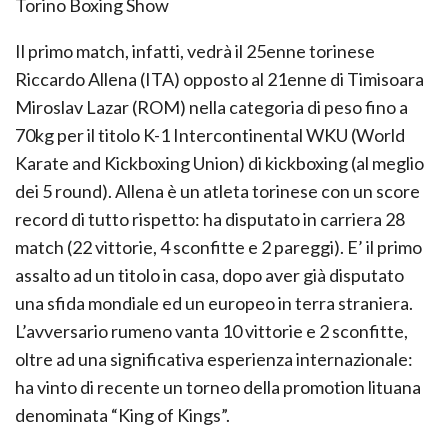
Torino Boxing Show
Il primo match, infatti, vedrà il 25enne torinese
Riccardo Allena (ITA) opposto al 21enne di Timisoara
Miroslav Lazar (ROM) nella categoria di peso fino a
70kg per il titolo K-1 Intercontinental WKU (World
Karate and Kickboxing Union) di kickboxing (al meglio
dei 5 round). Allena è un atleta torinese con un score
record di tutto rispetto: ha disputato in carriera 28
match (22 vittorie, 4 sconfitte e 2 pareggi). E’ il primo
assalto ad un titolo in casa, dopo aver già disputato
una sfida mondiale ed un europeo in terra straniera.
L’avversario rumeno vanta 10 vittorie e 2 sconfitte,
oltre ad una significativa esperienza internazionale:
ha vinto di recente un torneo della promotion lituana
denominata “King of Kings”.