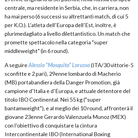
centrale, ma residente in Serbia, che, in carriera, non
ha mai perso (6 successi su altrettanti match, di cui 5
per K.O.). L’atleta dell’Europa dell’Est, inoltre, è
plurimedagliato a livello dilettantistico. Un match che
promette spettacolo nella categoria “super
middleweight” (in 6 round).
A seguire
Alessio “Mosquito” Lorusso
(ITA/30 vittorie-5
sconfitte e 2 pari), 29enne lombardo di Macherio
(MB) portabandiera della Danger Promotion, già
campione d’Italia e d’Europa, e attuale detentore del
titolo IBO Continental. Nei 55 kg (“super
bantamweight”), e al meglio dei 10 round, affronterà il
giovane 23enne Gerardo Valenzuela Munoz (MEX)
con l’obiettivo di conquistare la cintura
Intercontinentale IBO (International Boxing