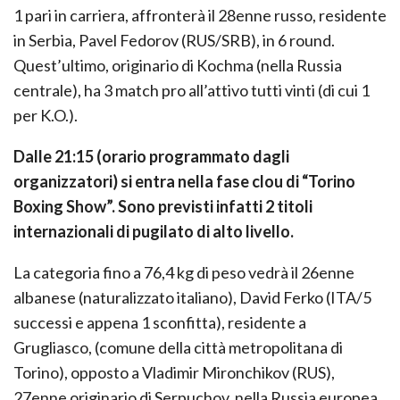
1 pari in carriera, affronterà il 28enne russo, residente
in Serbia, Pavel Fedorov (RUS/SRB), in 6 round.
Quest’ultimo, originario di Kochma (nella Russia
centrale), ha 3 match pro all’attivo tutti vinti (di cui 1
per K.O.).
Dalle 21:15 (orario programmato dagli
organizzatori) si entra nella fase clou di “Torino
Boxing Show”. Sono previsti infatti 2 titoli
internazionali di pugilato di alto livello.
La categoria fino a 76,4 kg di peso vedrà il 26enne
albanese (naturalizzato italiano), David Ferko (ITA/5
successi e appena 1 sconfitta), residente a
Grugliasco, (comune della città metropolitana di
Torino), opposto a Vladimir Mironchikov (RUS),
27enne originario di Serpuchov, nella Russia europea