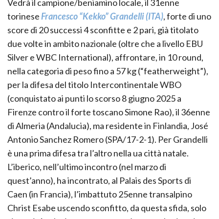
Vedrà il campione/beniamino locale, il 31enne
torinese
Francesco “Kekko” Grandelli (ITA)
, forte di uno
score di 20 successi 4 sconfitte e 2 pari, già titolato
due volte in ambito nazionale (oltre che a livello EBU
Silver e WBC International), affrontare, in 10 round,
nella categoria di peso fino a 57 kg (“featherweight”),
per la difesa del titolo Intercontinentale WBO
(conquistato ai punti lo scorso 8 giugno 2025 a
Firenze contro il forte toscano Simone Rao), il 36enne
di Almeria (Andalucia), ma residente in Finlandia, José
Antonio Sanchez Romero (SPA/17-2-1). Per Grandelli
è una prima difesa tra l’altro nella ua città natale.
L’iberico, nell’ultimo incontro (nel marzo di
quest’anno), ha incontrato, al Palais des Sports di
Caen (in Francia), l’imbattuto 25enne transalpino
Christ Esabe uscendo sconfitto, da questa sfida, solo