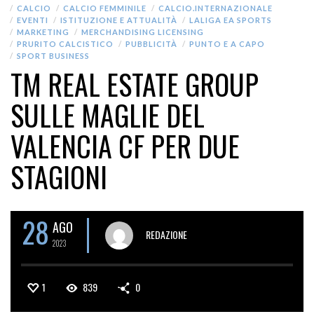
CALCIO
CALCIO FEMMINILE
CALCIO.INTERNAZIONALE
EVENTI
ISTITUZIONE E ATTUALITÀ
LALIGA EA SPORTS
MARKETING
MERCHANDISING LICENSING
PRURITO CALCISTICO
PUBBLICITÀ
PUNTO E A CAPO
SPORT BUSINESS
TM REAL ESTATE GROUP
SULLE MAGLIE DEL
VALENCIA CF PER DUE
STAGIONI
28
AGO
REDAZIONE
2023
1
839
0