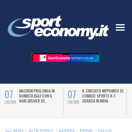
07
07
MACRON PROLUNGA IN
IL CIRCUITO NIPPONICO DI
BUNDESLIGA2 CON IL
COMBAT SPORTS K-1
KARLSRUHER SC.
SBARCA IN INDIA.
LUG 2026
LUG 2026
L
ALL NEWS
ALTRI EVENTI
AZIENDE
BRAND
CALCIO