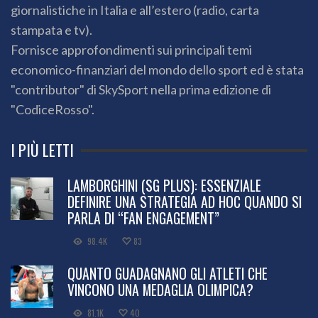
giornalistiche in Italia e all’estero (radio, carta
stampata e tv).
Fornisce approfondimenti sui principali temi
economico-finanziari del mondo dello sport ed è stata
"contributor" di SkySport nella prima edizione di
"CodiceRosso".
I PIÙ LETTI
LAMBORGHINI (SG PLUS): ESSENZIALE
DEFINIRE UNA STRATEGIA AD HOC QUANDO SI
PARLA DI “FAN ENGAGEMENT”
98.4K
83
QUANTO GUADAGNANO GLI ATLETI CHE
VINCONO UNA MEDAGLIA OLIMPICA?
81.1K
40