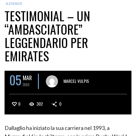
AZIENDE
TESTIMONIAL – UN
“AMBASCIATORE”
LEGGENDARIO PER
EMIRATES
05
MAR
MARCEL VULPIS
2009
0
302
0
Dallaglio ha iniziato la sua carriera nel 1993, a