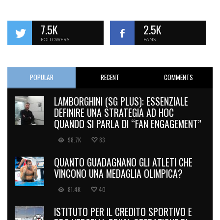
7.5K
2.5K
FOLLOWERS
FANS
POPULAR
RECENT
COMMENTS
LAMBORGHINI (SG PLUS): ESSENZIALE
DEFINIRE UNA STRATEGIA AD HOC
QUANDO SI PARLA DI “FAN ENGAGEMENT”
98.7K
83
QUANTO GUADAGNANO GLI ATLETI CHE
VINCONO UNA MEDAGLIA OLIMPICA?
81.4K
40
ISTITUTO PER IL CREDITO SPORTIVO E