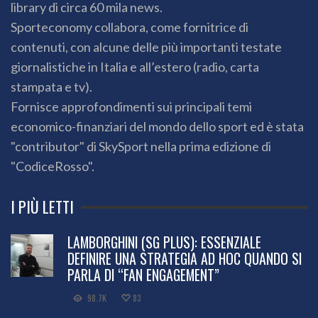
library di circa 60 mila news.
Sporteconomy collabora, come fornitrice di
contenuti, con alcune delle più importanti testate
giornalistiche in Italia e all’estero (radio, carta
stampata e tv).
Fornisce approfondimenti sui principali temi
economico-finanziari del mondo dello sport ed è stata
"contributor" di SkySport nella prima edizione di
"CodiceRosso".
I PIÙ LETTI
LAMBORGHINI (SG PLUS): ESSENZIALE
DEFINIRE UNA STRATEGIA AD HOC QUANDO SI
PARLA DI “FAN ENGAGEMENT”
98.7K
83