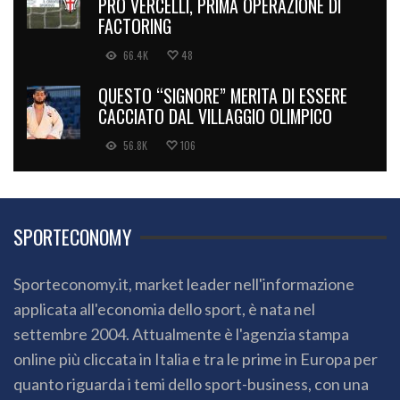
PRO VERCELLI, PRIMA OPERAZIONE DI
FACTORING
66.4K
48
QUESTO “SIGNORE” MERITA DI ESSERE
CACCIATO DAL VILLAGGIO OLIMPICO
56.8K
106
SPORTECONOMY
Sporteconomy.it, market leader nell'informazione
applicata all'economia dello sport, è nata nel
settembre 2004. Attualmente è l'agenzia stampa
online più cliccata in Italia e tra le prime in Europa per
quanto riguarda i temi dello sport-business, con una