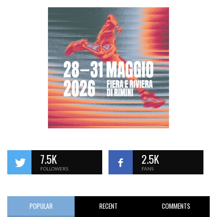
7.5K
2.5K
FOLLOWERS
FANS
POPULAR
RECENT
COMMENTS