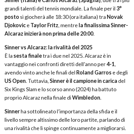
grandi talenti del tennis mondiale. La finale per il
3°
posto
si giocherà alle 18:30 (ora italiana) tra
Novak
Djokovic
e
Taylor Fritz
, mentre
la finalissima Sinner-
Alcaraz inizierà non prima delle 20:00
.
Sinner vs Alcaraz: la rivalità del 2025
È la
sesta finale
tra i due nel 2025. Alcaraz è in
vantaggio nei confronti diretti dell’anno per
4-1
,
avendo vinto anche le finali del
Roland Garros
e degli
US Open
. Tuttavia,
Sinner è il campione in carica
del
Six Kings Slam e lo scorso anno (2024) ha battuto
proprio Alcaraz nella finale di
Wimbledon
.
Sinner
ha sottolineato l’importanza della sfida e il
livello sempre altissimo delle loro partite, parlando di
una rivalità che li spinge continuamente a migliorarsi.