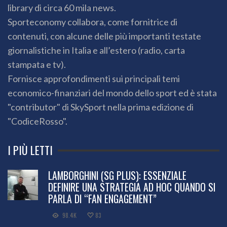
library di circa 60 mila news.
Sporteconomy collabora, come fornitrice di
contenuti, con alcune delle più importanti testate
giornalistiche in Italia e all’estero (radio, carta
stampata e tv).
Fornisce approfondimenti sui principali temi
economico-finanziari del mondo dello sport ed è stata
"contributor" di SkySport nella prima edizione di
"CodiceRosso".
I PIÙ LETTI
LAMBORGHINI (SG PLUS): ESSENZIALE
DEFINIRE UNA STRATEGIA AD HOC QUANDO SI
PARLA DI “FAN ENGAGEMENT”
98.4K
83