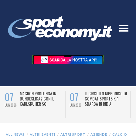
07
07
MACRON PROLUNGA IN
IL CIRCUITO NIPPONICO DI
BUNDESLIGA2 CON IL
COMBAT SPORTS K-1
KARLSRUHER SC.
SBARCA IN INDIA.
LUG 2026
LUG 2026
L
ALL NEWS
ALTRI EVENTI
ALTRI SPORT
AZIENDE
CALCIO