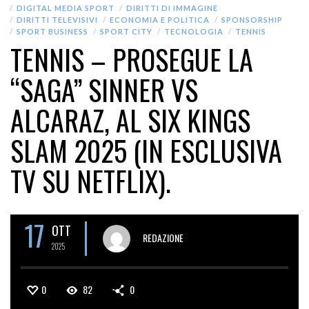
DIGITAL MEDIA SPORT
DIRITTI DI IMMAGINE
DIRITTI TELEVISIVI
ECONOMIA E POLITICA
SPONSORSHIP
SPORT BUSINESS
SPORT CITY
TECNOLOGIA
TENNIS
TENNIS – PROSEGUE LA
“SAGA” SINNER VS
ALCARAZ, AL SIX KINGS
SLAM 2025 (IN ESCLUSIVA
TV SU NETFLIX).
17
OTT
REDAZIONE
2025
0
82
0