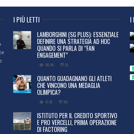
I PIÙ LETTI
I
LAMBORGHINI (SG PLUS): ESSENZIALE
DEFINIRE UNA STRATEGIA AD HOC
o
QUANDO SI PARLA DI “FAN
te
ENGAGEMENT”
e
98.4K
83
QUANTO GUADAGNANO GLI ATLETI
CHE VINCONO UNA MEDAGLIA
OLIMPICA?
81.1K
40
ISTITUTO PER IL CREDITO SPORTIVO
E PRO VERCELLI, PRIMA OPERAZIONE
DI FACTORING