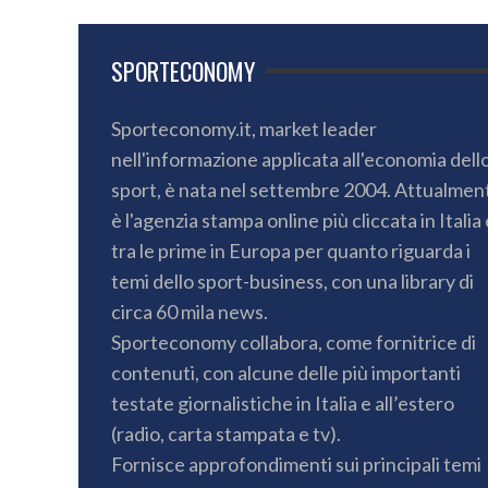
SPORTECONOMY
Sporteconomy.it, market leader
nell'informazione applicata all'economia dell
sport, è nata nel settembre 2004. Attualmen
è l'agenzia stampa online più cliccata in Italia 
tra le prime in Europa per quanto riguarda i
temi dello sport-business, con una library di
circa 60 mila news.
Sporteconomy collabora, come fornitrice di
contenuti, con alcune delle più importanti
testate giornalistiche in Italia e all’estero
(radio, carta stampata e tv).
Fornisce approfondimenti sui principali temi