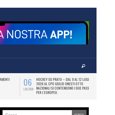
06
07
AMENTI
HOCKEY SU PRATO – DAL 9 AL 12 LUGLIO
LA
2026 AL CPO GIULIO ONESTI OTTO
(
NAZIONALI SI CONTENDONO I DUE PASS
OL
LUG 2026
LUG 2026
PER L’EUROPEO.
SI
DI