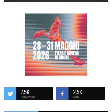
7.5K
2.5K
FOLLOWERS
FANS