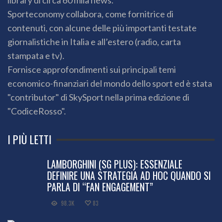
library di circa 60 mila news.
Sporteconomy collabora, come fornitrice di
contenuti, con alcune delle più importanti testate
giornalistiche in Italia e all’estero (radio, carta
stampata e tv).
Fornisce approfondimenti sui principali temi
economico-finanziari del mondo dello sport ed è stata
"contributor" di SkySport nella prima edizione di
"CodiceRosso".
I PIÙ LETTI
LAMBORGHINI (SG PLUS): ESSENZIALE
DEFINIRE UNA STRATEGIA AD HOC QUANDO SI
PARLA DI “FAN ENGAGEMENT”
98.3K
83