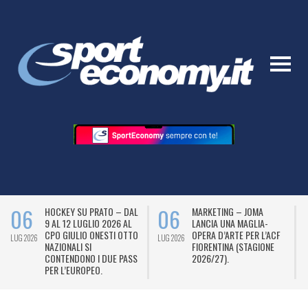
06
06
HOCKEY SU PRATO – DAL
MARKETING – JOMA
9 AL 12 LUGLIO 2026 AL
LANCIA UNA MAGLIA-
CPO GIULIO ONESTI OTTO
OPERA D’ARTE PER L’ACF
LUG 2026
LUG 2026
L
NAZIONALI SI
FIORENTINA (STAGIONE
CONTENDONO I DUE PASS
2026/27).
PER L’EUROPEO.