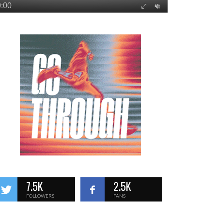
7.5K
2.5K
FOLLOWERS
FANS