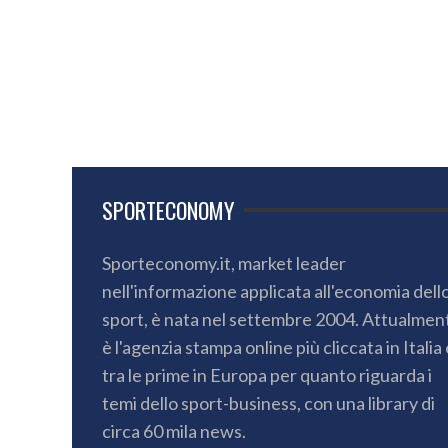
SPORTECONOMY
Sporteconomy.it, market leader
nell'informazione applicata all'economia dell
sport, è nata nel settembre 2004. Attualmen
è l'agenzia stampa online più cliccata in Italia 
tra le prime in Europa per quanto riguarda i
temi dello sport-business, con una library di
circa 60 mila news.