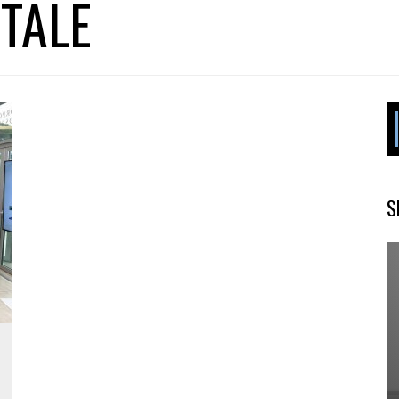
ITALE
S