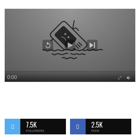
7.5K
2.5K
FOLLOWERS
FANS