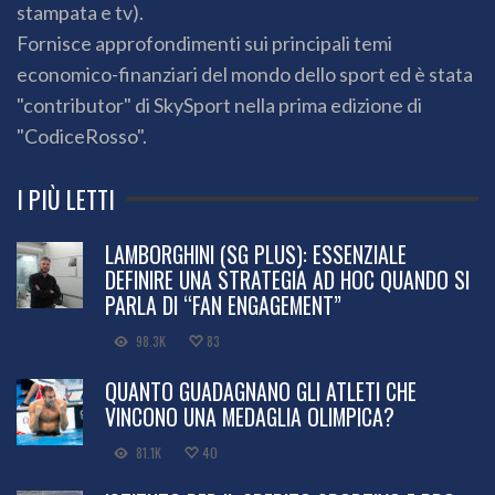
stampata e tv).
Fornisce approfondimenti sui principali temi
economico-finanziari del mondo dello sport ed è stata
"contributor" di SkySport nella prima edizione di
"CodiceRosso".
I PIÙ LETTI
LAMBORGHINI (SG PLUS): ESSENZIALE
DEFINIRE UNA STRATEGIA AD HOC QUANDO SI
PARLA DI “FAN ENGAGEMENT”
98.3K
83
QUANTO GUADAGNANO GLI ATLETI CHE
VINCONO UNA MEDAGLIA OLIMPICA?
81.1K
40