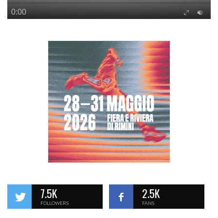
7.5K
2.5K
FOLLOWERS
FANS