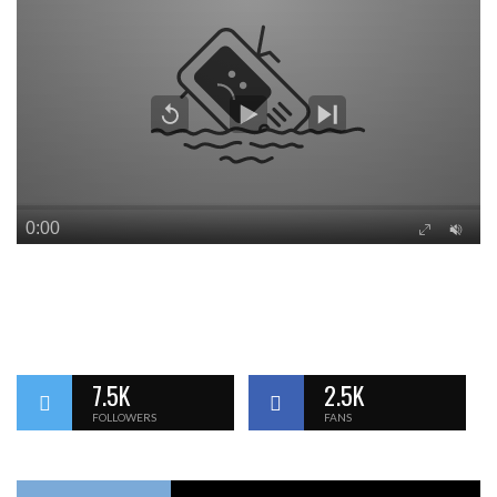
7.5K
2.5K
FOLLOWERS
FANS