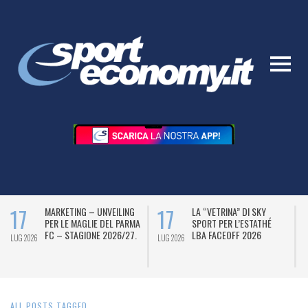
17
17
MARKETING – UNVEILING
LA “VETRINA” DI SKY
PER LE MAGLIE DEL PARMA
SPORT PER L’ESTATHÉ
FC – STAGIONE 2026/27.
LBA FACEOFF 2026
LUG 2026
LUG 2026
L
ALL POSTS TAGGED