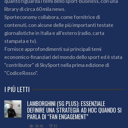
quanto riguarda i temi dello sport-business, con una
library di circa 60 mila news.
Sporteconomy collabora, come fornitrice di
contenuti, con alcune delle più importanti testate
giornalistiche in Italia e all’estero (radio, carta
stampata e tv).
Fornisce approfondimenti sui principali temi
economico-finanziari del mondo dello sport ed è stata
"contributor" di SkySport nella prima edizione di
"CodiceRosso".
I PIÙ LETTI
LAMBORGHINI (SG PLUS): ESSENZIALE
DEFINIRE UNA STRATEGIA AD HOC QUANDO SI
PARLA DI “FAN ENGAGEMENT”
98.4K
83