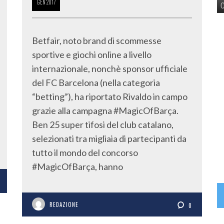
GEN
2017
Betfair, noto brand di scommesse
sportive e giochi online a livello
internazionale, nonchè sponsor ufficiale
del FC Barcelona (nella categoria
“betting”), ha riportato Rivaldo in campo
grazie alla campagna #MagicOfBarça.
Ben 25 super tifosi del club catalano,
selezionati tra migliaia di partecipanti da
tutto il mondo del concorso
#MagicOfBarça, hanno
REDAZIONE
0