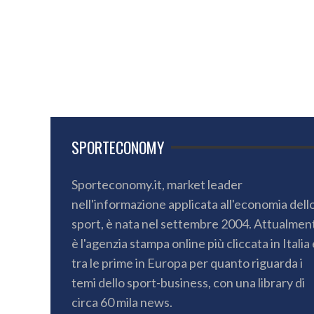
SPORTECONOMY
Sporteconomy.it, market leader
nell'informazione applicata all'economia dell
sport, è nata nel settembre 2004. Attualmen
è l'agenzia stampa online più cliccata in Italia 
tra le prime in Europa per quanto riguarda i
temi dello sport-business, con una library di
circa 60 mila news.