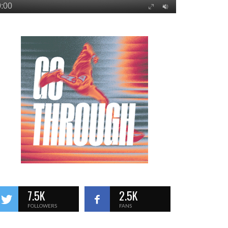
7.5K
2.5K
FOLLOWERS
FANS