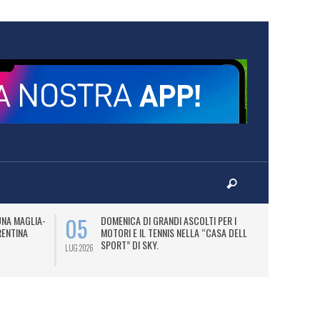
05
07
UNA MAGLIA-
DOMENICA DI GRANDI ASCOLTI PER I
M
RENTINA
MOTORI E IL TENNIS NELLA “CASA DELLO
C
SPORT” DI SKY.
LUG 2026
LUG 2026