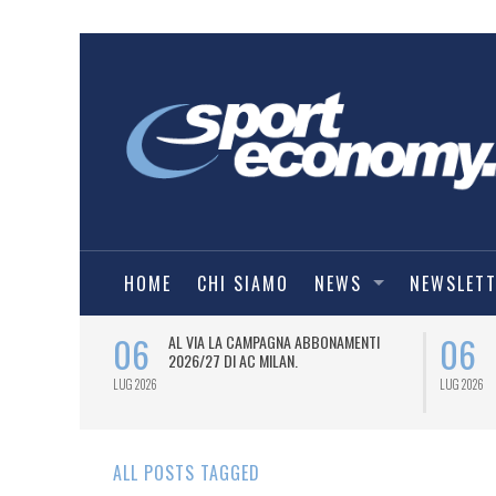
HOME
CHI SIAMO
NEWS
NEWSLET
06
06
SPORT
AL VIA LA CAMPAGNA ABBONAMENTI
6/27) DEL
2026/27 DI AC MILAN.
LUG 2026
LUG 2026
ALL POSTS TAGGED