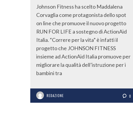
Johnson Fitness ha scelto Maddalena
Corvaglia come protagonista dello spot
on line che promuove il nuovo progetto
RUN FOR LIFE a sostegno di ActionAid
Italia. “Correre per la vita” è infatti il
progetto che JOHNSON FITNESS
insieme ad ActionAid Italia promuove per
migliorare la qualità dell’istruzione per i
bambini tra
REDAZIONE
0