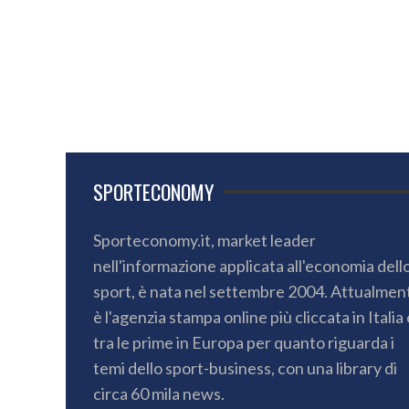
SPORTECONOMY
Sporteconomy.it, market leader
nell'informazione applicata all'economia dell
sport, è nata nel settembre 2004. Attualmen
è l'agenzia stampa online più cliccata in Italia 
tra le prime in Europa per quanto riguarda i
temi dello sport-business, con una library di
circa 60 mila news.