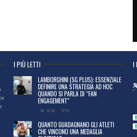
I PIÙ LETTI
I
LAMBORGHINI (SG PLUS): ESSENZIALE
DEFINIRE UNA STRATEGIA AD HOC
o
QUANDO SI PARLA DI “FAN
te
ENGAGEMENT”
e
98.9K
83
QUANTO GUADAGNANO GLI ATLETI
CHE VINCONO UNA MEDAGLIA