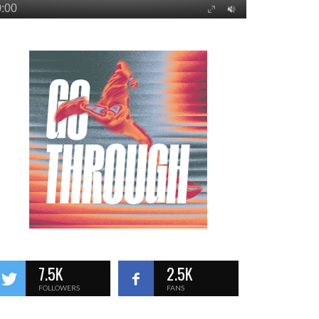
7.5K
2.5K
FOLLOWERS
FANS