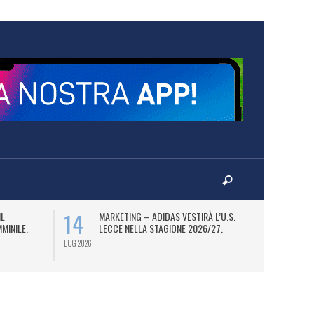
14
16
IL
MARKETING – ADIDAS VESTIRÀ L’U.S.
I
MINILE.
LECCE NELLA STAGIONE 2026/27.
CE
SP
LUG 2026
LUG 2026