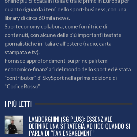
online più cliccata in Italia e tra le prime in Europa per
quanto riguarda i temi dello sport-business, con una
library di circa 60 mila news.
Sporteconomy collabora, come fornitrice di
contenuti, con alcune delle più importanti testate
giornalistiche in Italia e all’estero (radio, carta
stampata e tv).
Fornisce approfondimenti sui principali temi
economico-finanziari del mondo dello sport ed è stata
"contributor" di SkySport nella prima edizione di
"CodiceRosso".
I PIÙ LETTI
LAMBORGHINI (SG PLUS): ESSENZIALE
DEFINIRE UNA STRATEGIA AD HOC QUANDO SI
PARLA DI “FAN ENGAGEMENT”