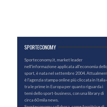
SPORTECONOMY
Sporteconomy.it, market leader
nell'informazione applicata all'economia dell
sport, è nata nel settembre 2004. Attualmen
è l'agenzia stampa online più cliccata in Italia 
tra le prime in Europa per quanto riguarda i
temi dello sport-business, con una library di
circa 60 mila news.
Sporteconomy collabora, come fornitrice di