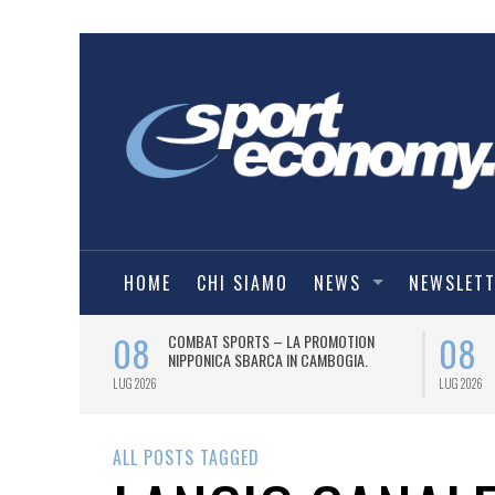
HOME
CHI SIAMO
NEWS
NEWSLET
08
08
O
COMBAT SPORTS – LA PROMOTION
IE A) PER UN
NIPPONICA SBARCA IN CAMBOGIA.
LUG 2026
LUG 2026
ALL POSTS TAGGED