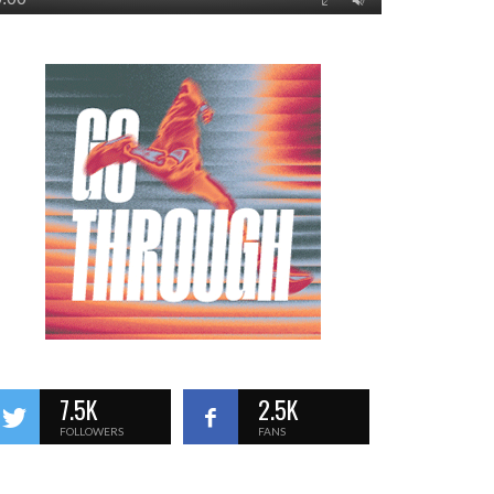
7.5K
2.5K
FOLLOWERS
FANS