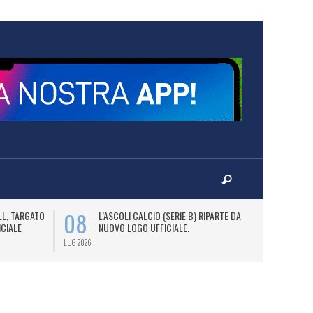
08
09
LL, TARGATO
L’ASCOLI CALCIO (SERIE B) RIPARTE DAL
A
ICIALE
NUOVO LOGO UFFICIALE.
L
C
LUG 2026
LUG 2026