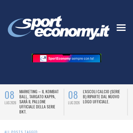
08
08
MARKETING – IL KOMBAT
L’ASCOLI CALCIO (SERIE
BALL, TARGATO KAPPA,
B) RIPARTE DAL NUOVO
SARÀ IL PALLONE
LOGO UFFICIALE.
LUG 2026
LUG 2026
L
UFFICIALE DELLA SERIE
BKT.
ALL POSTS TAGGED