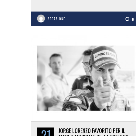
REDAZIONE
0
21
JORGE LORENZO FAVORITO PER IL