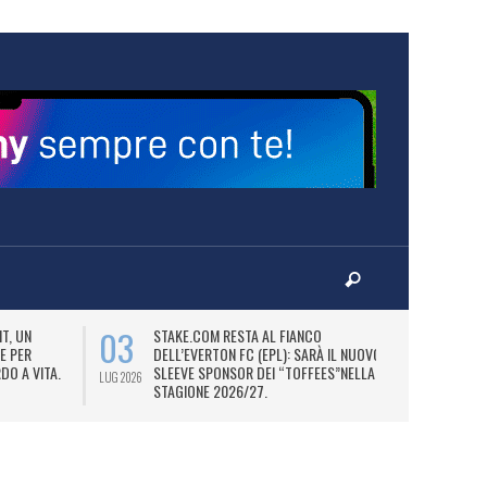
03
06
T, UN
STAKE.COM RESTA AL FIANCO
M
E PER
DELL’EVERTON FC (EPL): SARÀ IL NUOVO
P
DO A VITA.
SLEEVE SPONSOR DEI “TOFFEES”NELLA
“
LUG 2026
LUG 2026
STAGIONE 2026/27.