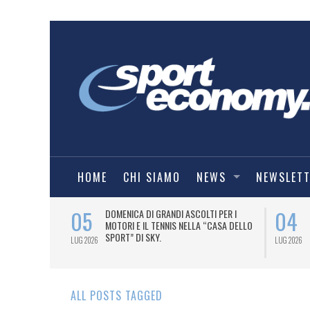
HOME
CHI SIAMO
NEWS
NEWSLET
05
04
A UNA MAGLIA-
DOMENICA DI GRANDI ASCOLTI PER I
IORENTINA
MOTORI E IL TENNIS NELLA “CASA DELLO
SPORT” DI SKY.
LUG 2026
LUG 2026
ALL POSTS TAGGED