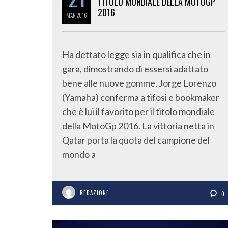
TITOLO MONDIALE DELLA MOTOGP
2016
MAR
2016
Ha dettato legge sia in qualifica che in
gara, dimostrando di essersi adattato
bene alle nuove gomme. Jorge Lorenzo
(Yamaha) conferma a tifosi e bookmaker
che è lui il favorito per il titolo mondiale
della MotoGp 2016. La vittoria netta in
Qatar porta la quota del campione del
mondo a
REDAZIONE
0