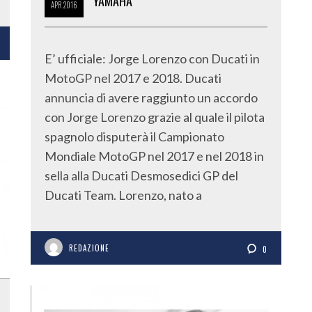
YAMAHA
APR
2016
E’ ufficiale: Jorge Lorenzo con Ducati in
MotoGP nel 2017 e 2018. Ducati
annuncia di avere raggiunto un accordo
con Jorge Lorenzo grazie al quale il pilota
spagnolo disputerà il Campionato
Mondiale MotoGP nel 2017 e nel 2018 in
sella alla Ducati Desmosedici GP del
Ducati Team. Lorenzo, nato a
REDAZIONE
0