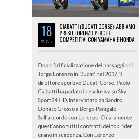
18
CIABATTI (DUCATI CORSE): ABBIAMO
PRESO LORENZO PERCHÉ
COMPETITIVI CON YAMAHA E HONDA
APR
2016
Dopo l’ufficializzazione del passaggio di
Jorge Lorenzo in Ducati nel 2017, il
direttore sportivo Ducati Corse, Paolo
Ciabatti ha parlato in esclusiva su Sky
Sport24 HD, intervistato da Sandro
Donato Grosso a Borgo Panigale.
Sull’accordo con Lorenzo. Chiaramente
quest’anno tutti i contratti dei top rider
erano in scadenza. Con Lorenzo