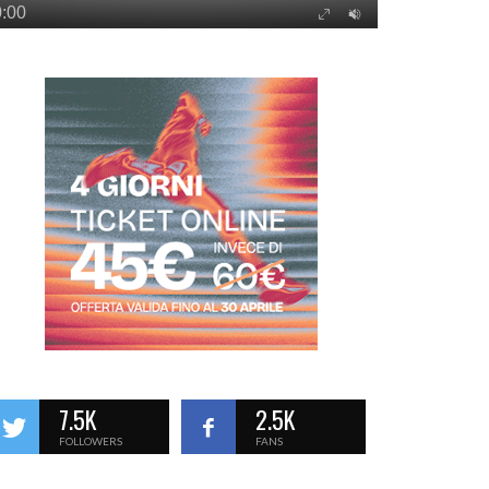
7.5K
2.5K
FOLLOWERS
FANS