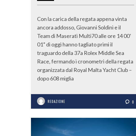
Con la carica della regata appena vinta
ancora addosso, Giovanni Soldini e il
Team di Maserati Multi70 alle ore 14 00’
01” di oggi hanno tagliato primi il
traguardo della 37a Rolex Middle Sea
Race, fermando i cronometri della regata
organizzata dal Royal Malta Yacht Club –
dopo 608 miglia
REDAZIONE
0