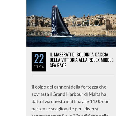
22
IL MASERATI DI SOLDINI A CACCIA
DELLA VITTORIA ALLA ROLEX MIDDLE
SEA RACE
OTT
2016
Il colpo dei cannoni della fortezza che
sovrasta il Grand Harbour di Malta ha
dato il via questa mattina alle 11.00 con
partenze scaglionate per i diversi
raggruppamenti alla 37a edizione della