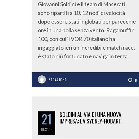
Giovanni Soldini e il team di Maserati
sono ripartiti a 10, 12 nodi di velocità
dopo essere stati inglobati per parecchie
ore in una bolla senza vento. Ragamuffin
100, con cui il VOR 70 italiano ha
ingaggiato ieri un incredibile match race,
è stato più fortunato e naviga in terza
REDAZIONE
0
21
SOLDINI AL VIA DI UNA NUOVA
IMPRESA: LA SYDNEY-HOBART
DIC
2015