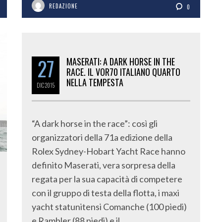
REDAZIONE
0
27
MASERATI: A DARK HORSE IN THE
RACE. IL VOR70 ITALIANO QUARTO
NELLA TEMPESTA
DIC
2015
“A dark horse in the race”: così gli
organizzatori della 71a edizione della
Rolex Sydney-Hobart Yacht Race hanno
definito Maserati, vera sorpresa della
regata per la sua capacità di competere
con il gruppo di testa della flotta, i maxi
yacht statunitensi Comanche (100 piedi)
e Rambler (88 piedi) e il