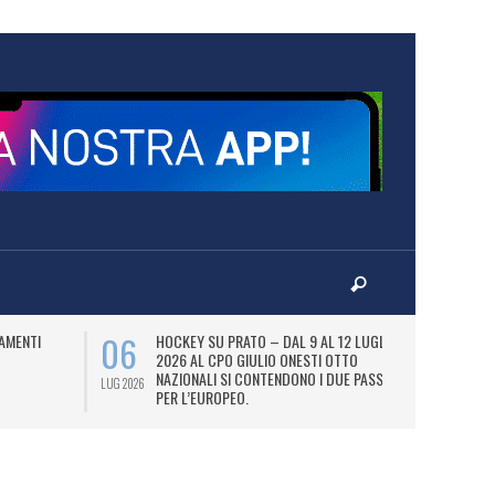
06
07
AMENTI
HOCKEY SU PRATO – DAL 9 AL 12 LUGLIO
LA
2026 AL CPO GIULIO ONESTI OTTO
(
NAZIONALI SI CONTENDONO I DUE PASS
OL
LUG 2026
LUG 2026
PER L’EUROPEO.
SI
DI