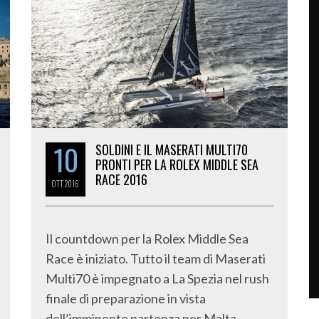
10
SOLDINI E IL MASERATI MULTI70
PRONTI PER LA ROLEX MIDDLE SEA
RACE 2016
OTT
2016
Il countdown per la Rolex Middle Sea
Race è iniziato. Tutto il team di Maserati
Multi70 è impegnato a La Spezia nel rush
finale di preparazione in vista
dell’imminente partenza per Malta.