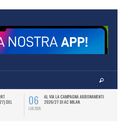
06
08
ORT
AL VIA LA CAMPAGNA ABBONAMENTI
M
27) DEL
2026/27 DI AC MILAN.
D
JO
LUG 2026
LUG 2026