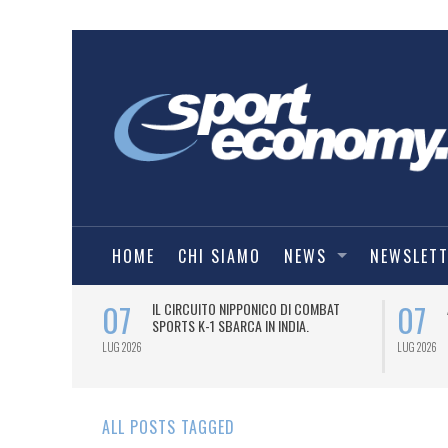
HOME
CHI SIAMO
NEWS
NEWSLET
07
07
NDESLIGA2
IL CIRCUITO NIPPONICO DI COMBAT
SPORTS K-1 SBARCA IN INDIA.
LUG 2026
LUG 2026
ALL POSTS TAGGED