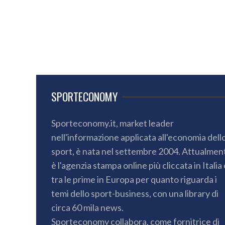
SPORTECONOMY
Sporteconomy.it, market leader
nell'informazione applicata all'economia dell
sport, è nata nel settembre 2004. Attualmen
è l'agenzia stampa online più cliccata in Italia 
tra le prime in Europa per quanto riguarda i
temi dello sport-business, con una library di
circa 60 mila news.
Sporteconomy collabora, come fornitrice di