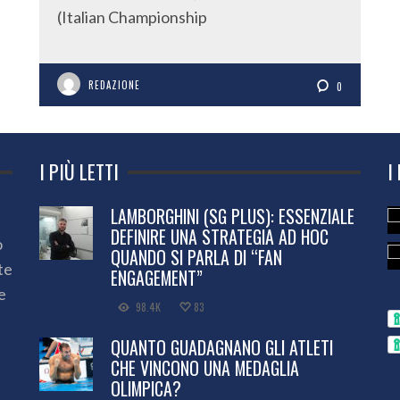
(Italian Championship
REDAZIONE
0
I PIÙ LETTI
I
LAMBORGHINI (SG PLUS): ESSENZIALE
DEFINIRE UNA STRATEGIA AD HOC
o
QUANDO SI PARLA DI “FAN
te
ENGAGEMENT”
e
98.4K
83
QUANTO GUADAGNANO GLI ATLETI
CHE VINCONO UNA MEDAGLIA
OLIMPICA?