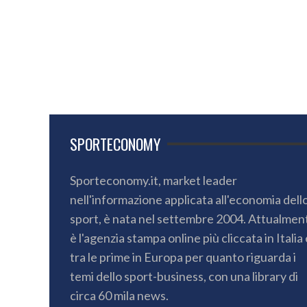
SPORTECONOMY
Sporteconomy.it, market leader
nell'informazione applicata all'economia dell
sport, è nata nel settembre 2004. Attualmen
è l'agenzia stampa online più cliccata in Italia 
tra le prime in Europa per quanto riguarda i
temi dello sport-business, con una library di
circa 60 mila news.