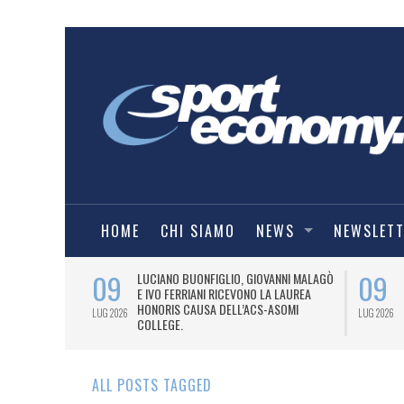
HOME
CHI SIAMO
NEWS
NEWSLET
09
09
PRESTI LA
LUCIANO BUONFIGLIO, GIOVANNI MALAGÒ
ELL’ASOMI
E IVO FERRIANI RICEVONO LA LAUREA
HONORIS CAUSA DELL’ACS-ASOMI
LUG 2026
LUG 2026
COLLEGE.
ALL POSTS TAGGED