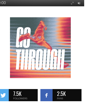
7.5K
2.5K
FOLLOWERS
FANS