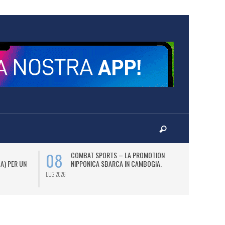
08
12
COMBAT SPORTS – LA PROMOTION
L
 A) PER UN
NIPPONICA SBARCA IN CAMBOGIA.
(2
AS
LUG 2026
LUG 2026