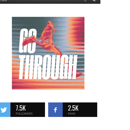
7.5K
2.5K
FOLLOWERS
FANS