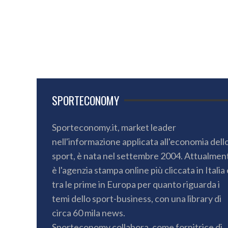
SPORTECONOMY
Sporteconomy.it, market leader
nell'informazione applicata all'economia dell
sport, è nata nel settembre 2004. Attualmen
è l'agenzia stampa online più cliccata in Italia 
tra le prime in Europa per quanto riguarda i
temi dello sport-business, con una library di
circa 60 mila news.
Sporteconomy collabora, come fornitrice di