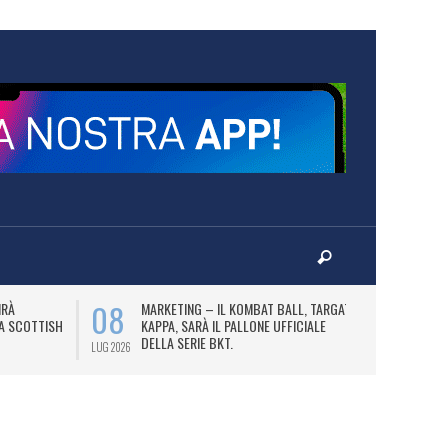
08
10
IRÀ
MARKETING – IL KOMBAT BALL, TARGATO
F
LA SCOTTISH
KAPPA, SARÀ IL PALLONE UFFICIALE
A
DELLA SERIE BKT.
LUG 2026
LUG 2026