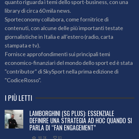
quanto riguarda i temi dello sport-business, con una
library di circa 60 mila news.
Sporteconomy collabora, come fornitrice di
contenuti, con alcune delle più importanti testate
giornalistiche in Italia e all’estero (radio, carta
stampata e tv).
Fornisce approfondimenti sui principali temi
economico-finanziari del mondo dello sport ed è stata
"contributor" di SkySport nella prima edizione di
"CodiceRosso".
I PIÙ LETTI
LAMBORGHINI (SG PLUS): ESSENZIALE
DEFINIRE UNA STRATEGIA AD HOC QUANDO SI
PARLA DI “FAN ENGAGEMENT”
98.3K
83