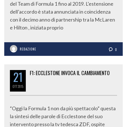
del Team di Formula 1 fino al 2019. L’estensione
dell’accordo è stata annunciata in coincidenza
con il decimo anno di partnership tra la McLaren
e Hilton , iniziata proprio
REDAZIONE
0
21
F1: ECCLESTONE INVOCA IL CAMBIAMENTO
OTT
2015
“Oggi la Formula 1 non da più spettacolo” questa
la sintesi delle parole di Ecclestone del suo
intervento presso la tv tedesca ZDF, ospite