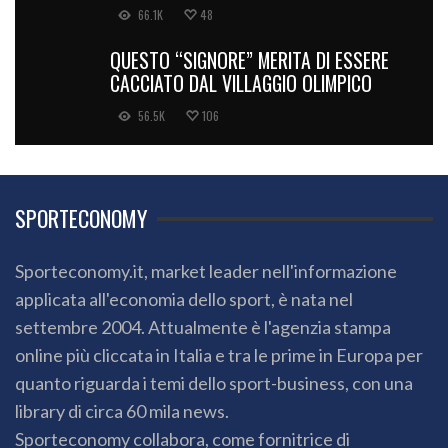
66.1K
48
QUESTO “SIGNORE” MERITA DI ESSERE
CACCIATO DAL VILLAGGIO OLIMPICO
56.5K
106
SPORTECONOMY
Sporteconomy.it, market leader nell'informazione
applicata all'economia dello sport, è nata nel
settembre 2004. Attualmente è l'agenzia stampa
online più cliccata in Italia e tra le prime in Europa per
quanto riguarda i temi dello sport-business, con una
library di circa 60 mila news.
Sporteconomy collabora, come fornitrice di