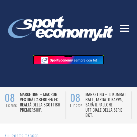
08
08
MARKETING – MACRON
MARKETING – IL KOMBAT
VESTIRÀ L’ABERDEEN FC,
BALL, TARGATO KAPPA,
REALTÀ DELLA SCOTTISH
SARÀ IL PALLONE
LUG 2026
LUG 2026
L
PREMIERSHIP.
UFFICIALE DELLA SERIE
BKT.
ALL POSTS TAGGED