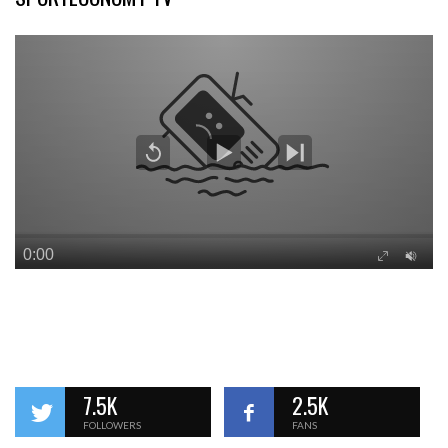
7.5K
2.5K
FOLLOWERS
FANS