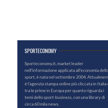
SPORTECONOMY
Sporteconomy.it, market leader
nell'informazione applicata all'economia dell
sport, è nata nel settembre 2004. Attualmen
è l'agenzia stampa online più cliccata in Italia 
tra le prime in Europa per quanto riguarda i
temi dello sport-business, con una library di
circa 60 mila news.