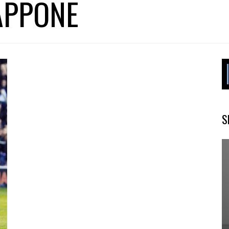
APPONE
S