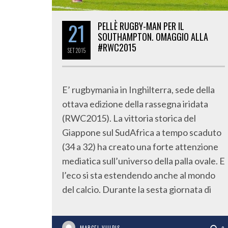
21
PELLÈ RUGBY-MAN PER IL
SOUTHAMPTON. OMAGGIO ALLA
#RWC2015
SET
2015
E’ rugbymania in Inghilterra, sede della
ottava edizione della rassegna iridata
(RWC2015). La vittoria storica del
Giappone sul SudAfrica a tempo scaduto
(34 a 32) ha creato una forte attenzione
mediatica sull’universo della palla ovale. E
l’eco si sta estendendo anche al mondo
del calcio. Durante la sesta giornata di