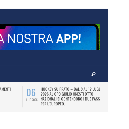
06
07
AMENTI
HOCKEY SU PRATO – DAL 9 AL 12 LUGLIO
LA
2026 AL CPO GIULIO ONESTI OTTO
(
NAZIONALI SI CONTENDONO I DUE PASS
OL
LUG 2026
LUG 2026
PER L’EUROPEO.
SI
DI