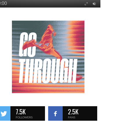
7.5K
2.5K
FOLLOWERS
FANS