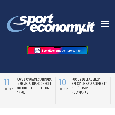
11
10
JUVE E CYGAMES ANCORA
FOCUS DELL’AGENZIA
INSIEME. AI BIANCONERI 4
SPECIALIZZATA AGIMEG.IT
MILIONI DI EURO PER UN
SUL “CASO”
LUG 2026
LUG 2026
L
ANNO.
POLYMARKET.