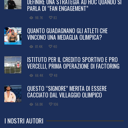
DEFINIRE UNA STRATEGIA AD HOC QUANDO SI
PARLA DI “FAN ENGAGEMENT”
98.7K
83
QUANTO GUADAGNANO GLI ATLETI CHE
VINCONO UNA MEDAGLIA OLIMPICA?
81.4K
40
ISTITUTO PER IL CREDITO SPORTIVO E PRO
VERCELLI, PRIMA OPERAZIONE DI FACTORING
66.4K
48
QUESTO “SIGNORE” MERITA DI ESSERE
CACCIATO DAL VILLAGGIO OLIMPICO
56.8K
106
I NOSTRI AUTORI