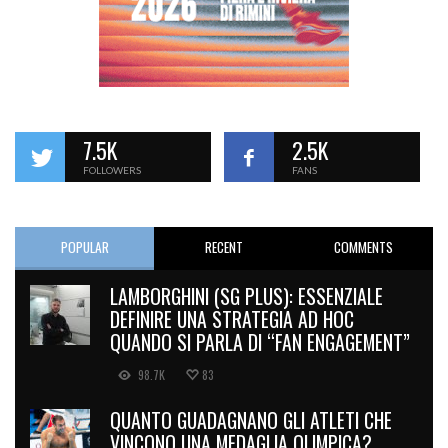
7.5K
2.5K
FOLLOWERS
FANS
POPULAR
RECENT
COMMENTS
LAMBORGHINI (SG PLUS): ESSENZIALE
DEFINIRE UNA STRATEGIA AD HOC
QUANDO SI PARLA DI “FAN ENGAGEMENT”
98.7K
83
QUANTO GUADAGNANO GLI ATLETI CHE
VINCONO UNA MEDAGLIA OLIMPICA?