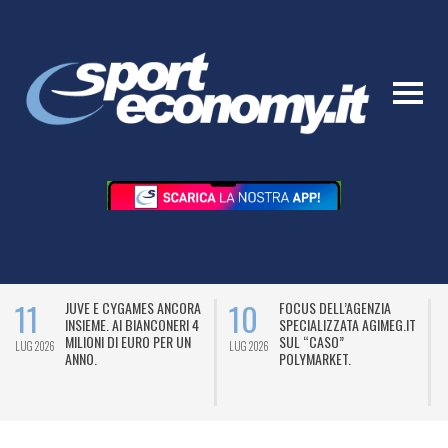
11
10
JUVE E CYGAMES ANCORA
FOCUS DELL’AGENZIA
INSIEME. AI BIANCONERI 4
SPECIALIZZATA AGIMEG.IT
MILIONI DI EURO PER UN
SUL “CASO”
LUG 2026
LUG 2026
L
ANNO.
POLYMARKET.