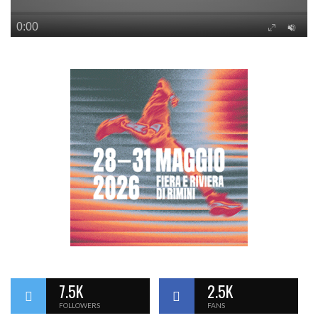
7.5K
2.5K
FOLLOWERS
FANS