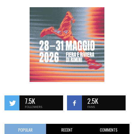
7.5K
2.5K
FOLLOWERS
FANS
POPULAR
RECENT
COMMENTS