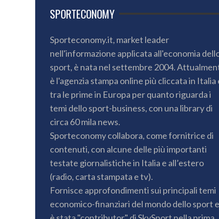
SPORTECONOMY
Sporteconomy.it, market leader
nell'informazione applicata all'economia dell
sport, è nata nel settembre 2004. Attualmen
è l'agenzia stampa online più cliccata in Italia 
tra le prime in Europa per quanto riguarda i
temi dello sport-business, con una library di
circa 60 mila news.
Sporteconomy collabora, come fornitrice di
contenuti, con alcune delle più importanti
testate giornalistiche in Italia e all’estero
(radio, carta stampata e tv).
Fornisce approfondimenti sui principali temi
economico-finanziari del mondo dello sport 
è stata "contributor" di SkySport nella prima