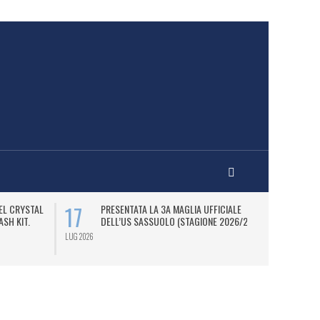
17
21
EL CRYSTAL
PRESENTATA LA 3A MAGLIA UFFICIALE
S
ASH KIT.
DELL’US SASSUOLO (STAGIONE 2026/27).
A
PA
LUG 2026
LUG 2026