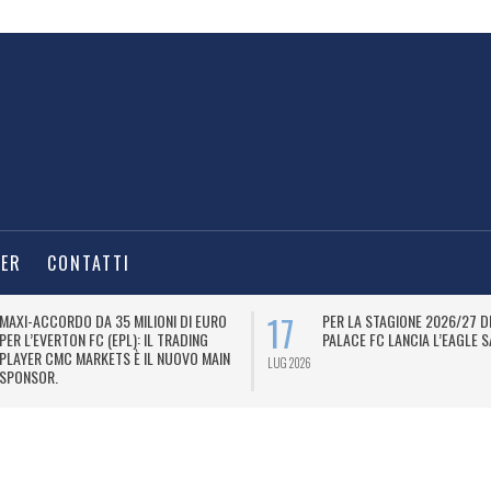
TER
CONTATTI
17
MAXI-ACCORDO DA 35 MILIONI DI EURO
PER LA STAGIONE 2026/27 D
PER L’EVERTON FC (EPL): IL TRADING
PALACE FC LANCIA L’EAGLE S
PLAYER CMC MARKETS È IL NUOVO MAIN
LUG 2026
SPONSOR.