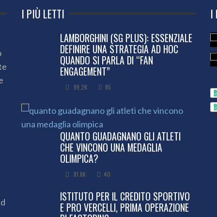
I PIÙ LETTI
I
LAMBORGHINI (SG PLUS): ESSENZIALE
DEFINIRE UNA STRATEGIA AD HOC
o
QUANDO SI PARLA DI “FAN
te
ENGAGEMENT”
e
99.2K
85
QUANTO GUADAGNANO GLI ATLETI
CHE VINCONO UNA MEDAGLIA
OLIMPICA?
81.8K
40
ISTITUTO PER IL CREDITO SPORTIVO
ed
E PRO VERCELLI, PRIMA OPERAZIONE