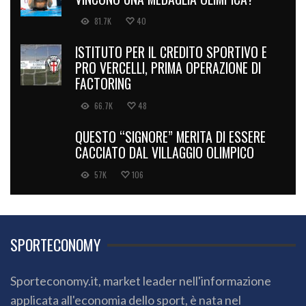
81.7K
40
ISTITUTO PER IL CREDITO SPORTIVO E
PRO VERCELLI, PRIMA OPERAZIONE DI
FACTORING
66.7K
48
QUESTO “SIGNORE” MERITA DI ESSERE
CACCIATO DAL VILLAGGIO OLIMPICO
57K
106
SPORTECONOMY
Sporteconomy.it, market leader nell'informazione
applicata all'economia dello sport, è nata nel