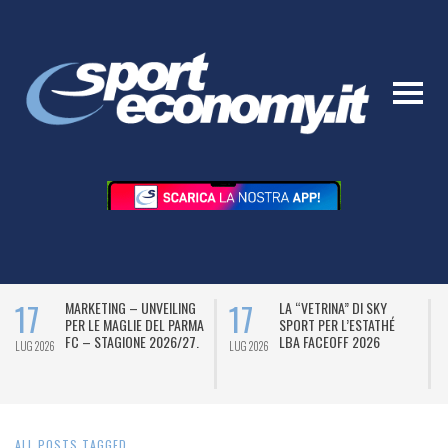
17
17
MARKETING – UNVEILING
LA “VETRINA” DI SKY
PER LE MAGLIE DEL PARMA
SPORT PER L’ESTATHÉ
FC – STAGIONE 2026/27.
LBA FACEOFF 2026
LUG 2026
LUG 2026
L
ALL POSTS TAGGED