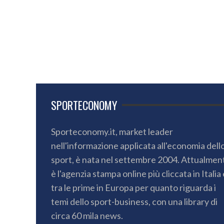
SPORTECONOMY
Sporteconomy.it, market leader
nell'informazione applicata all'economia dell
sport, è nata nel settembre 2004. Attualmen
è l'agenzia stampa online più cliccata in Italia 
tra le prime in Europa per quanto riguarda i
temi dello sport-business, con una library di
circa 60 mila news.