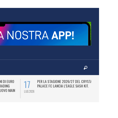
17
22
I DI EURO
PER LA STAGIONE 2026/27 DEL CRYSTAL
B
TRADING
PALACE FC LANCIA L’EAGLE SASH KIT.
P
NUOVO MAIN
LUG 2026
LUG 2026