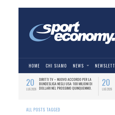
HOME
CHI SIAMO
NEWS
NEWSLET
20
20
 (SERIE B)
DIRITTI TV – NUOVO ACCORDO PER LA
2026/27.
BUNDESLIGA NEGLI USA: 100 MILIONI DI
DOLLARI NEL PROSSIMO QUINQUENNIO.
LUG 2026
LUG 2026
ALL POSTS TAGGED