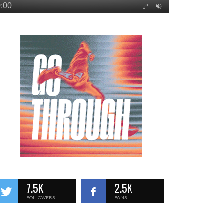
7.5K
2.5K
FOLLOWERS
FANS