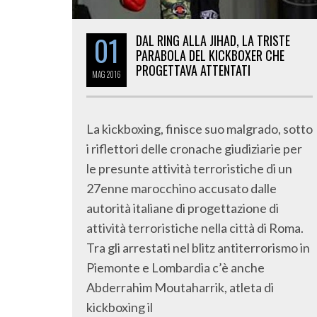
01
DAL RING ALLA JIHAD, LA TRISTE
PARABOLA DEL KICKBOXER CHE
PROGETTAVA ATTENTATI
MAG
2016
La kickboxing, finisce suo malgrado, sotto
i riflettori delle cronache giudiziarie per
le presunte attività terroristiche di un
27enne marocchino accusato dalle
autorità italiane di progettazione di
attività terroristiche nella città di Roma.
Tra gli arrestati nel blitz antiterrorismo in
Piemonte e Lombardia c’è anche
Abderrahim Moutaharrik, atleta di
kickboxing il