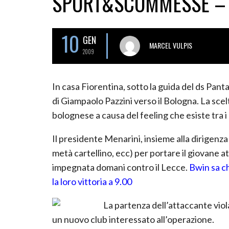
SPORT&SCOMMESSE – 
10
GEN
MARCEL VULPIS
2009
In casa Fiorentina, sotto la guida del ds Pant
di Giampaolo Pazzini verso il Bologna. La scel
bolognese a causa del feeling che esiste tra i
Il presidente Menarini, insieme alla dirigenza 
metà cartellino, ecc) per portare il giovane a
impegnata domani contro il Lecce.
Bwin sa ch
la loro vittoria a 9.00
La partenza dell’attaccante vio
un nuovo club interessato all’operazione.