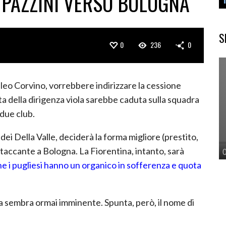
PAZZINI VERSO BOLOGNA
S
0
236
0
aleo Corvino, vorrebbere indirizzare la cessione
ta della dirigenza viola sarebbe caduta sulla squadra
 due club.
dei Della Valle, deciderà la forma migliore (prestito,
ttaccante a Bologna. La Fiorentina, intanto, sarà
e i pugliesi hanno un organico in sofferenza e quota
la sembra ormai imminente. Spunta, però, il nome di