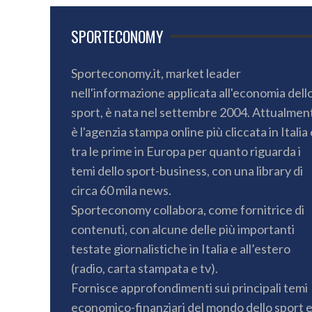
SPORTECONOMY
Sporteconomy.it, market leader
nell'informazione applicata all'economia dell
sport, è nata nel settembre 2004. Attualmen
è l'agenzia stampa online più cliccata in Italia 
tra le prime in Europa per quanto riguarda i
temi dello sport-business, con una library di
circa 60 mila news.
Sporteconomy collabora, come fornitrice di
contenuti, con alcune delle più importanti
testate giornalistiche in Italia e all’estero
(radio, carta stampata e tv).
Fornisce approfondimenti sui principali temi
economico-finanziari del mondo dello sport 