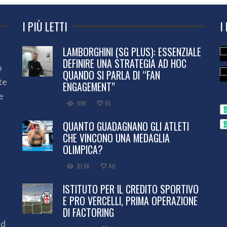
I PIÙ LETTI
I
LAMBORGHINI (SG PLUS): ESSENZIALE
DEFINIRE UNA STRATEGIA AD HOC
o
QUANDO SI PARLA DI “FAN
te
ENGAGEMENT”
e
99K
85
QUANTO GUADAGNANO GLI ATLETI
CHE VINCONO UNA MEDAGLIA
OLIMPICA?
81.6K
40
ISTITUTO PER IL CREDITO SPORTIVO
E PRO VERCELLI, PRIMA OPERAZIONE
DI FACTORING
ed