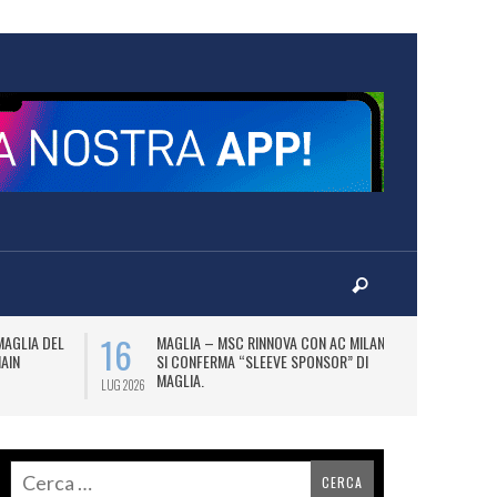
16
17
MAGLIA DEL
MAGLIA – MSC RINNOVA CON AC MILAN E
P
MAIN
SI CONFERMA “SLEEVE SPONSOR” DI
PA
MAGLIA.
LUG 2026
LUG 2026