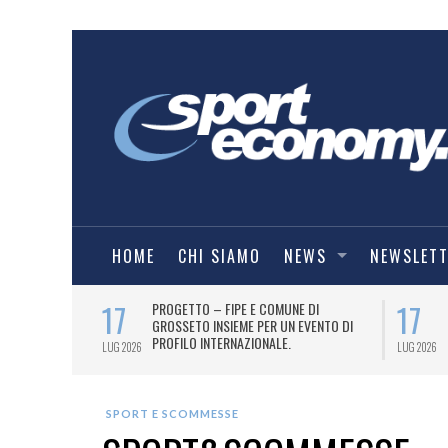
HOME
CHI SIAMO
NEWS
NEWSLET
17
17
T PER
PROGETTO – FIPE E COMUNE DI
026
GROSSETO INSIEME PER UN EVENTO DI
PROFILO INTERNAZIONALE.
LUG 2026
LUG 2026
SPORT E SCOMMESSE