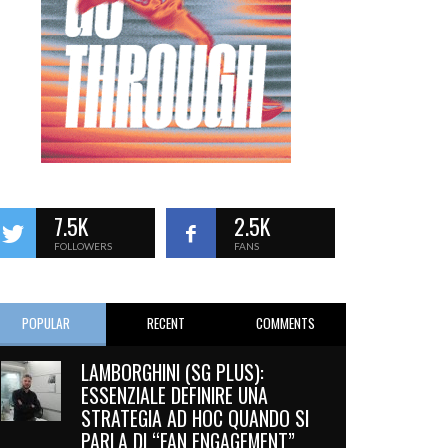
7.5K
2.5K
FOLLOWERS
FANS
POPULAR
RECENT
COMMENTS
LAMBORGHINI (SG PLUS):
ESSENZIALE DEFINIRE UNA
STRATEGIA AD HOC QUANDO SI
PARLA DI “FAN ENGAGEMENT”