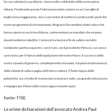
ha così salutato la sua vittoria: «Sono molto soddisfatto della nostra piena
vittoria. Finalmente questa Federazione potrà contare su un Consiglio di
larghissima maggioranza, che ci consentirà di mettere in pratica tutti i punti del
nostro programma di rinnovamento. Ringrazio l’Assemblea e tutti coloro che
hanno riposto in me la loro fiducia, conferendomi un mandato che mi pone
davanti ambiziosi obiettivi. Comincerò a lavorare fin da subito con tutto
l’ambiente sportivo equestre, con il Coni, con il presidente Petrucci, cui sono e
sarò vicino, per il rilancio dell’equitazione nel nostro Paese. Il successo della
nostra squadra di governo, completamente rinnovata, è la piena testimonianza
della volontà di voltare pagina dell’intero settore. È finita l’epoca delle
polemiche, ora si tratta di ricominciare a lavorare, tutti, con grande entusiasmo
e impegno per il bene dello nostro appassionante sport.
fonte: FISE
Le prime dichiarazioni dell’avvocato Andrea Paul