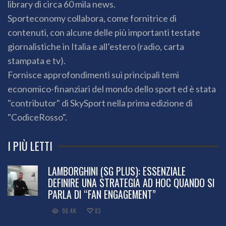
library di circa 60 mila news.
Sporteconomy collabora, come fornitrice di
contenuti, con alcune delle più importanti testate
giornalistiche in Italia e all’estero (radio, carta
stampata e tv).
Fornisce approfondimenti sui principali temi
economico-finanziari del mondo dello sport ed è stata
"contributor" di SkySport nella prima edizione di
"CodiceRosso".
I PIÙ LETTI
LAMBORGHINI (SG PLUS): ESSENZIALE
DEFINIRE UNA STRATEGIA AD HOC QUANDO SI
PARLA DI “FAN ENGAGEMENT”
98.4K
83