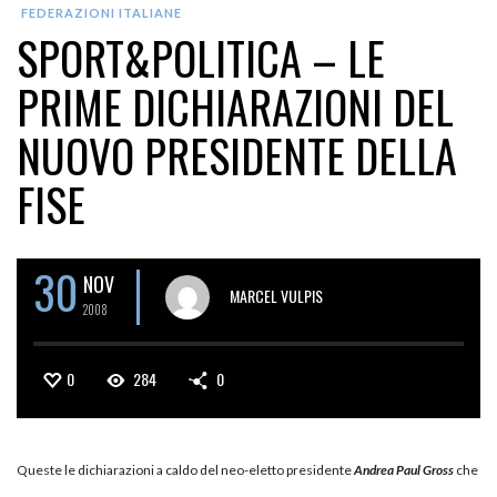
FEDERAZIONI ITALIANE
SPORT&POLITICA – LE
PRIME DICHIARAZIONI DEL
NUOVO PRESIDENTE DELLA
FISE
30
NOV
MARCEL VULPIS
2008
0
284
0
Queste le dichiarazioni a caldo del neo-eletto presidente
Andrea Paul Gross
che