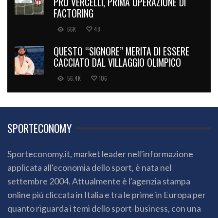
PRO VERCELLI, PRIMA OPERAZIONE DI
FACTORING
66K
48
QUESTO “SIGNORE” MERITA DI ESSERE
CACCIATO DAL VILLAGGIO OLIMPICO
56.4K
106
SPORTECONOMY
Sporteconomy.it, market leader nell'informazione
applicata all'economia dello sport, è nata nel
settembre 2004. Attualmente è l'agenzia stampa
online più cliccata in Italia e tra le prime in Europa per
quanto riguarda i temi dello sport-business, con una