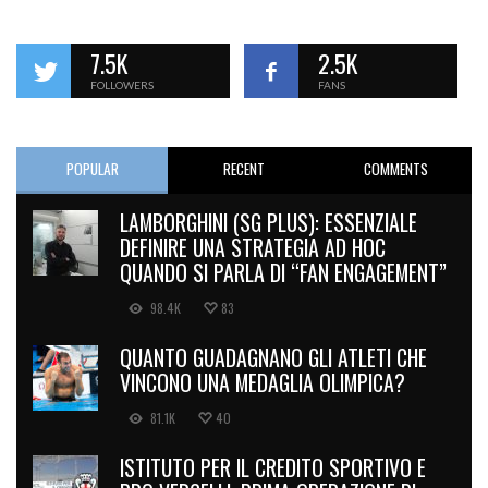
7.5K
2.5K
FOLLOWERS
FANS
POPULAR
RECENT
COMMENTS
LAMBORGHINI (SG PLUS): ESSENZIALE
DEFINIRE UNA STRATEGIA AD HOC
QUANDO SI PARLA DI “FAN ENGAGEMENT”
98.4K
83
QUANTO GUADAGNANO GLI ATLETI CHE
VINCONO UNA MEDAGLIA OLIMPICA?
81.1K
40
ISTITUTO PER IL CREDITO SPORTIVO E