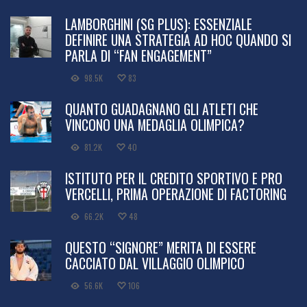
I PIÙ LETTI
LAMBORGHINI (SG PLUS): ESSENZIALE
DEFINIRE UNA STRATEGIA AD HOC QUANDO SI
PARLA DI “FAN ENGAGEMENT”
98.5K
83
QUANTO GUADAGNANO GLI ATLETI CHE
VINCONO UNA MEDAGLIA OLIMPICA?
81.2K
40
ISTITUTO PER IL CREDITO SPORTIVO E PRO
VERCELLI, PRIMA OPERAZIONE DI FACTORING
66.2K
48
QUESTO “SIGNORE” MERITA DI ESSERE
CACCIATO DAL VILLAGGIO OLIMPICO
56.6K
106