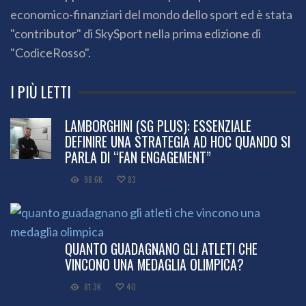
economico-finanziari del mondo dello sport ed è stata
"contributor" di SkySport nella prima edizione di
"CodiceRosso".
I PIÙ LETTI
LAMBORGHINI (SG PLUS): ESSENZIALE
DEFINIRE UNA STRATEGIA AD HOC QUANDO SI
PARLA DI “FAN ENGAGEMENT”
98.6K
83
QUANTO GUADAGNANO GLI ATLETI CHE
VINCONO UNA MEDAGLIA OLIMPICA?
81.3K
40