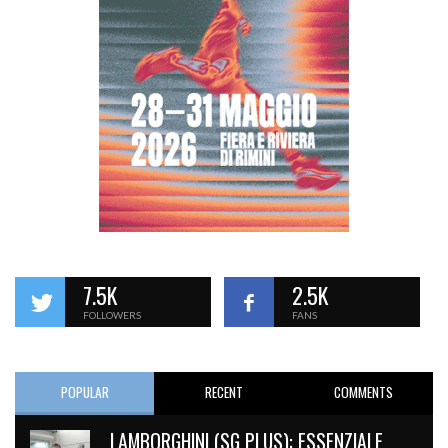
7.5K
2.5K
FOLLOWERS
FANS
POPULAR
RECENT
COMMENTS
LAMBORGHINI (SG PLUS): ESSENZIALE