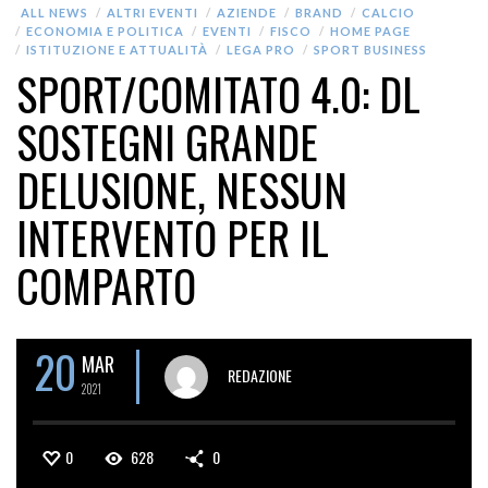
ALL NEWS
ALTRI EVENTI
AZIENDE
BRAND
CALCIO
ECONOMIA E POLITICA
EVENTI
FISCO
HOME PAGE
ISTITUZIONE E ATTUALITÀ
LEGA PRO
SPORT BUSINESS
SPORT/COMITATO 4.0: DL
SOSTEGNI GRANDE
DELUSIONE, NESSUN
INTERVENTO PER IL
COMPARTO
20
MAR
REDAZIONE
2021
0
628
0