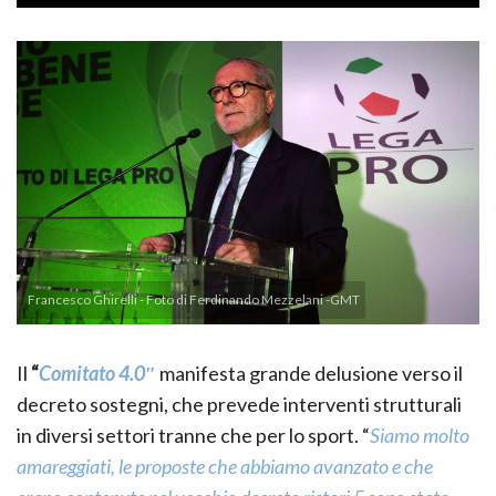
Francesco Ghirelli - Foto di Ferdinando Mezzelani -GMT
Il
“
Comitato 4.0″
manifesta grande delusione verso il
decreto sostegni, che prevede interventi strutturali
in diversi settori tranne che per lo sport. “
Siamo molto
amareggiati, le proposte che abbiamo avanzato e che