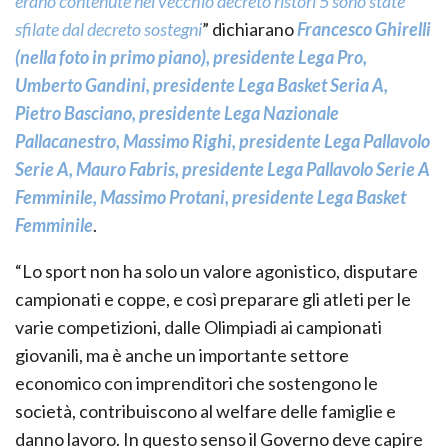
erano contenute nel vecchio decreto ristori 5 sono state
sfilate dal decreto sostegni
” dichiarano
Francesco Ghirelli
(nella foto in primo piano),
presidente Lega Pro
,
Umberto Gandini, presidente Lega Basket Seria A,
Pietro Basciano, presidente Lega Nazionale
Pallacanestro, Massimo Righi, presidente Lega Pallavolo
Serie A, Mauro Fabris, presidente Lega Pallavolo Serie A
Femminile, Massimo Protani, presidente Lega Basket
Femminile
.
“Lo sport non ha solo un valore agonistico, disputare
campionati e coppe, e così preparare gli atleti per le
varie competizioni, dalle Olimpiadi ai campionati
giovanili, ma è anche un importante settore
economico con imprenditori che sostengono le
società, contribuiscono al welfare delle famiglie e
danno lavoro. In questo senso il Governo deve capire