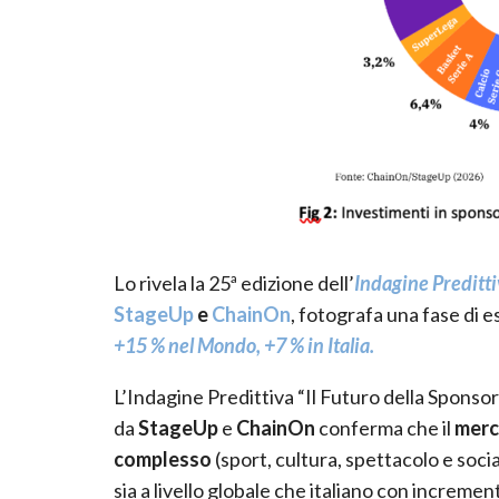
Lo rivela la 25ª edizione dell’
Indagine Preditti
StageUp
e
ChainOn
, fotografa una fase di e
+15 % nel Mondo, +7 % in Italia.
L’Indagine Predittiva “Il Futuro della Sponso
da
StageUp
e
ChainOn
conferma che il
merc
complesso
(sport, cultura, spettacolo e soci
sia a livello globale che italiano con incremen