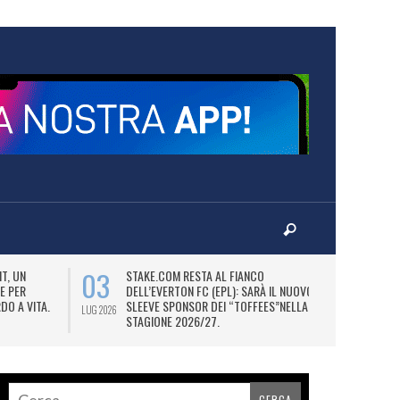
03
06
T, UN
STAKE.COM RESTA AL FIANCO
M
E PER
DELL’EVERTON FC (EPL): SARÀ IL NUOVO
P
DO A VITA.
SLEEVE SPONSOR DEI “TOFFEES”NELLA
“
LUG 2026
LUG 2026
STAGIONE 2026/27.