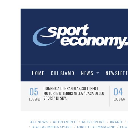
HOME
CHI SIAMO
NEWS
NEWSLET
05
04
A UNA MAGLIA-
DOMENICA DI GRANDI ASCOLTI PER I
IORENTINA
MOTORI E IL TENNIS NELLA “CASA DELLO
SPORT” DI SKY.
LUG 2026
LUG 2026
ALL NEWS
ALTRI EVENTI
ALTRI SPORT
BRAND
DIGITAL MEDIA SPORT
DIRITTI DI IMMAGINE
ECO