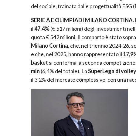
del sociale, trainata dalle progettualità ES
SERIE A E OLIMPIADI MILANO CORTINA.
il
47,4%
(€ 517 milioni) degli investimenti nell
quota € 542 milioni. Il comparto è stato sopr
Milano Cortina
, che, nel triennio 2024-26, s
e che, nel 2025, hanno rappresentato il
17,9
basket
si conferma la seconda competizione p
mln
(6,4% del totale). La
SuperLega di volle
il 3,2% del mercato complessivo, con una racc