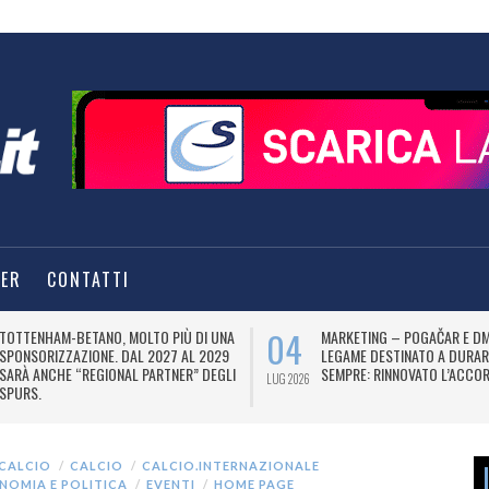
TER
CONTATTI
04
TOTTENHAM-BETANO, MOLTO PIÙ DI UNA
MARKETING – POGAČAR E DM
SPONSORIZZAZIONE. DAL 2027 AL 2029
LEGAME DESTINATO A DURAR
SARÀ ANCHE “REGIONAL PARTNER” DEGLI
SEMPRE: RINNOVATO L’ACCOR
LUG 2026
SPURS.
CALCIO
CALCIO
CALCIO.INTERNAZIONALE
NOMIA E POLITICA
EVENTI
HOME PAGE