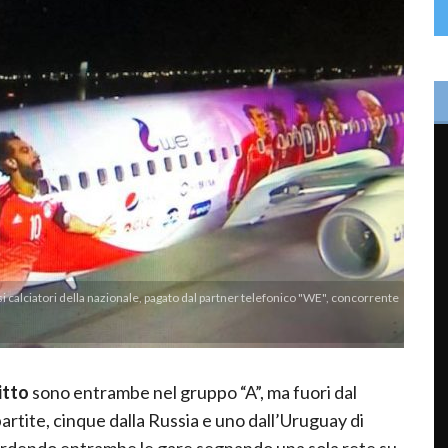
i calciatori della nazionale, pagato dal partner telefonico "WE", concorrente
itto
sono entrambe nel gruppo “A”, ma fuori dal
partite, cinque dalla Russia e uno dall’Uruguay di
erdendo entrambe le gare segnando una sola rete su