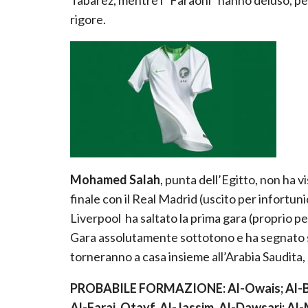
rigore.
Mohamed Salah
, punta dell’Egitto, non ha 
finale con il Real Madrid (uscito per infortun
Liverpool
ha saltato la prima gara (proprio pe
Gara assolutamente sottotono e ha segnato sol
torneranno a casa insieme all’Arabia Saudita,
PROBABILE FORMAZIONE: Al-Owais; Al-Breik
Al-Faraj, Otayf, Al-Jassim, Al-Dawsari; Al-