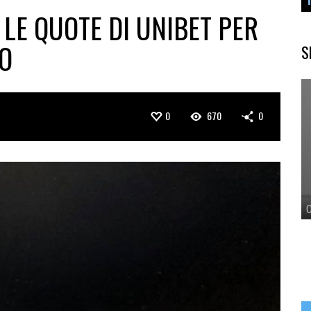
 LE QUOTE DI UNIBET PER
TO
S
0
670
0