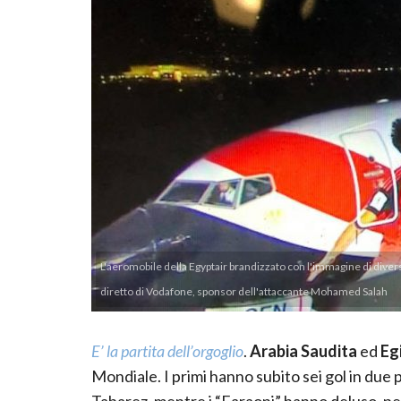
L'aeromobile della Egyptair brandizzato con l'immagine di divers
diretto di Vodafone, sponsor dell'attaccante Mohamed Salah
E’ la partita dell’orgoglio
.
Arabia Saudita
ed
Eg
Mondiale. I primi hanno subito sei gol in due 
Tabarez, mentre i “Faraoni” hanno deluso, p