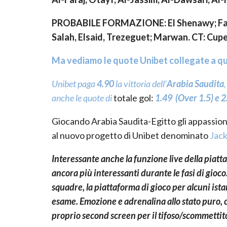
PROBABILE FORMAZIONE: El Shenawy; Fathy
Salah, Elsaid, Trezeguet; Marwan. CT: Cupe
Ma vediamo le quote Unibet collegate a q
Unibet
paga
4.90
la vittoria dell’
Arabia Saudita
anche le quote di
totale gol:
1.49
(Over 1.5) e 
Giocando Arabia Saudita-Egitto gli appassion
al nuovo progetto di Unibet denominato
Jac
Interessante anche la funzione live della piatt
ancora più interessanti durante le fasi di gioco
squadre, la piattaforma di gioco per alcuni ista
esame. Emozione e adrenalina allo stato puro, co
proprio second screen per il tifoso/scommettito