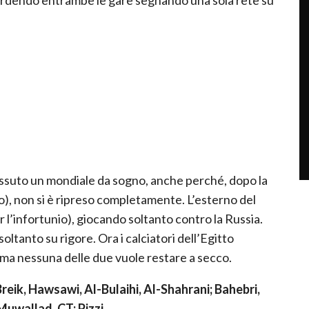
vissuto un mondiale da sogno, anche perché, dopo la
io), non si è ripreso completamente. L’esterno del
r l’infortunio), giocando soltanto contro la Russia.
tanto su rigore. Ora i calciatori dell’Egitto
 ma nessuna delle due vuole restare a secco.
, Hawsawi, Al-Bulaihi, Al-Shahrani; Bahebri,
Muwallad. CT: Pizzi