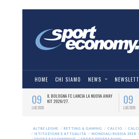
HOME
CHI SIAMO
NEWS
NEWSLET
09
09
OVANNI MALAGÒ
IL BOLOGNA FC LANCIA LA NUOVA AWAY
LA LAUREA
KIT 2026/27.
-ASOMI
LUG 2026
LUG 2026
ALTRE LEGHE
BETTING & GAMING
CALCIO
CALC
ISTITUZIONE E ATTUALITÀ
MONDIALI RUSSIA 2018
SPORT E SCOMMESSE
SPORT FEDERAZIONI