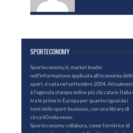
SPORTECONOMY
Sporteconomy.it, market leader
nell'informazione applicata all'economia dell
sport, è nata nel settembre 2004. Attualmen
è l'agenzia stampa online più cliccata in Italia 
tra le prime in Europa per quanto riguarda i
temi dello sport-business, con una library di
circa 60 mila news.
Sporteconomy collabora, come fornitrice di