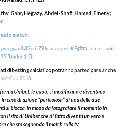
, Gabr, Hegazy, Abdel-Shafi; Hamed, Elneny;
r.
uesto match
:
, pareggio
3.35
e
1.79
la vittoria dell’
Egitto
. Interessanti
2.55 (Under 1.5).
ati di betting calcistico potranno partecipare anche
kpot Cup 2018
aforma Unibet: le quote si modificano e diventano
. In caso di azione “pericolosa” di una delle due
nti si blocca, in modo da fotografare il momento in
n il sito di Unibet che di fatto diventa un vero e
re che sta seguendo il match sulla tv.