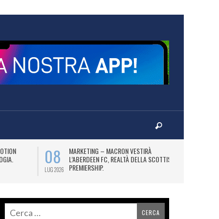
08
12
OTION
MARKETING – MACRON VESTIRÀ
L
OGIA.
L’ABERDEEN FC, REALTÀ DELLA SCOTTISH
(2
PREMIERSHIP.
AS
LUG 2026
LUG 2026