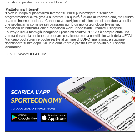
che stiamo producendo intorno al torneo”.
‘Piattaforma Internet’
"Livex è un tipo di piattaforma Internet su cui si può navigare e scaricare
programmazioni extra grazie a Internet. La qualità è quella di trasmissione, ma utilizza
una rete Internet dedicata. Consente a televisioni molto lontane di accedere a quello
che produciamo come se si trovassero qui. È un mix di tecnologia televisiva,
tecnologia dell’informazione e tecnologia web”. Nonostante i risultati lusinghieri,
Fourtoy e il suo team già inseguono i prossimi obiettivi. "EURO è sempre stata una
vetrina durante la quale testare, usare e sviluppare uefa.com [il sito web della UEFA].
Mancano pochi giorni e poche partite al termine di EURO, ma la nostra stagione
ricomincerà subito dopo. Su uefa.com vedrete presto tutte le novità a cui stiamo
lavorando”.
FONTE: WWW.UEFA.COM