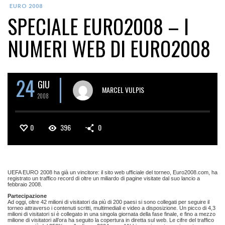
EURO 2008
SPECIALE EURO2008 – I
NUMERI WEB DI EURO2008
24
GIU
MARCEL VULPIS
2008
0
396
0
UEFA EURO 2008 ha già un vincitore: il sito web ufficiale del torneo, Euro2008.com, ha
registrato un traffico record di oltre un miliardo di pagine visitate dal suo lancio a
febbraio 2008.
Partecipazione
Ad oggi, oltre 42 milioni di visitatori da più di 200 paesi si sono collegati per seguire il
torneo attraverso i contenuti scritti, multimediali e video a disposizione. Un picco di 4,3
milioni di visitatori si è collegato in una singola giornata della fase finale, e fino a mezzo
milione di visitatori all’ora ha seguito la copertura in diretta sul web. Le cifre del traffico