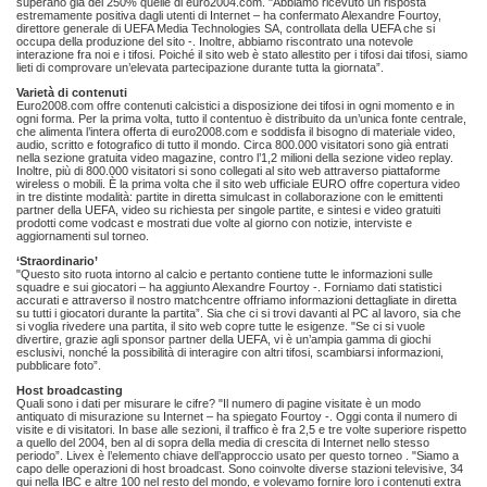
superano già del 250% quelle di euro2004.com. "Abbiamo ricevuto un risposta
estremamente positiva dagli utenti di Internet – ha confermato Alexandre Fourtoy,
direttore generale di UEFA Media Technologies SA, controllata della UEFA che si
occupa della produzione del sito -. Inoltre, abbiamo riscontrato una notevole
interazione fra noi e i tifosi. Poiché il sito web è stato allestito per i tifosi dai tifosi, siamo
lieti di comprovare un’elevata partecipazione durante tutta la giornata”.
Varietà di contenuti
Euro2008.com offre contenuti calcistici a disposizione dei tifosi in ogni momento e in
ogni forma. Per la prima volta, tutto il contentuo è distribuito da un’unica fonte centrale,
che alimenta l’intera offerta di euro2008.com e soddisfa il bisogno di materiale video,
audio, scritto e fotografico di tutto il mondo. Circa 800.000 visitatori sono già entrati
nella sezione gratuita video magazine, contro l’1,2 milioni della sezione video replay.
Inoltre, più di 800.000 visitatori si sono collegati al sito web attraverso piattaforme
wireless o mobili. È la prima volta che il sito web ufficiale EURO offre copertura video
in tre distinte modalità: partite in diretta simulcast in collaborazione con le emittenti
partner della UEFA, video su richiesta per singole partite, e sintesi e video gratuiti
prodotti come vodcast e mostrati due volte al giorno con notizie, interviste e
aggiornamenti sul torneo.
‘Straordinario’
"Questo sito ruota intorno al calcio e pertanto contiene tutte le informazioni sulle
squadre e sui giocatori – ha aggiunto Alexandre Fourtoy -. Forniamo dati statistici
accurati e attraverso il nostro matchcentre offriamo informazioni dettagliate in diretta
su tutti i giocatori durante la partita”. Sia che ci si trovi davanti al PC al lavoro, sia che
si voglia rivedere una partita, il sito web copre tutte le esigenze. "Se ci si vuole
divertire, grazie agli sponsor partner della UEFA, vi è un’ampia gamma di giochi
esclusivi, nonché la possibilità di interagire con altri tifosi, scambiarsi informazioni,
pubblicare foto”.
Host broadcasting
Quali sono i dati per misurare le cifre? "Il numero di pagine visitate è un modo
antiquato di misurazione su Internet – ha spiegato Fourtoy -. Oggi conta il numero di
visite e di visitatori. In base alle sezioni, il traffico è fra 2,5 e tre volte superiore rispetto
a quello del 2004, ben al di sopra della media di crescita di Internet nello stesso
periodo”. Livex è l’elemento chiave dell’approccio usato per questo torneo . "Siamo a
capo delle operazioni di host broadcast. Sono coinvolte diverse stazioni televisive, 34
qui nella IBC e altre 100 nel resto del mondo, e volevamo fornire loro i contenuti extra