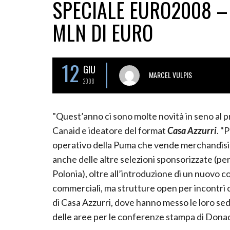
SPECIALE EURO2008 – 
MLN DI EURO
12
GIU
MARCEL VULPIS
2008
"Quest’anno ci sono molte novità in seno al pr
Canaid e ideatore del format
Casa Azzurri
. "
operativo della Puma che vende merchandising
anche delle altre selezioni sponsorizzate (pe
Polonia), oltre all’introduzione di un nuovo c
commerciali, ma strutture open per incontri co
di Casa Azzurri, dove hanno messo le loro sedi
delle aree per le conferenze stampa di Donad