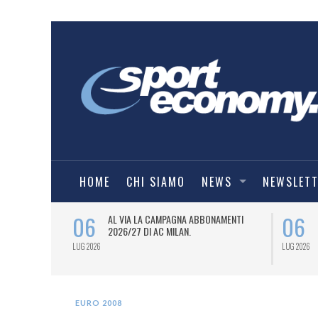
HOME
CHI SIAMO
NEWS
NEWSLET
06
06
SPORT
AL VIA LA CAMPAGNA ABBONAMENTI
6/27) DEL
2026/27 DI AC MILAN.
LUG 2026
LUG 2026
EURO 2008