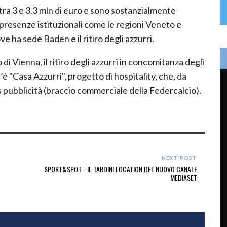
 tra 3 e 3.3 mln di euro e sono sostanzialmente
 presenze istituzionali come le regioni Veneto e
ove ha sede Baden e il ritiro degli azzurri.
di Vienna, il ritiro degli azzurri in concomitanza degli
’è "Casa Azzurri", progetto di hospitality, che, da
 pubblicità (braccio commerciale della Federcalcio).
NEXT POST
SPORT&SPOT - IL TARDINI LOCATION DEL NUOVO CANALE
MEDIASET