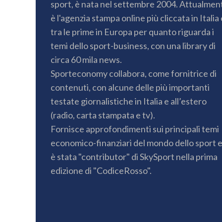
sport, è nata nel settembre 2004. Attualmen
è l'agenzia stampa online più cliccata in Italia 
tra le prime in Europa per quanto riguarda i
temi dello sport-business, con una library di
circa 60 mila news.
Sporteconomy collabora, come fornitrice di
contenuti, con alcune delle più importanti
testate giornalistiche in Italia e all’estero
(radio, carta stampata e tv).
Fornisce approfondimenti sui principali temi
economico-finanziari del mondo dello sport 
è stata "contributor" di SkySport nella prima
edizione di "CodiceRosso".