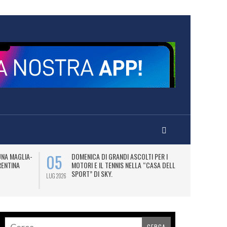
05
07
UNA MAGLIA-
DOMENICA DI GRANDI ASCOLTI PER I
M
RENTINA
MOTORI E IL TENNIS NELLA “CASA DELLO
C
SPORT” DI SKY.
LUG 2026
LUG 2026