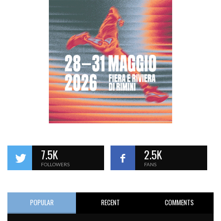
7.5K
2.5K
FOLLOWERS
FANS
POPULAR
RECENT
COMMENTS