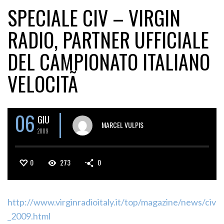
SPECIALE CIV – VIRGIN
RADIO, PARTNER UFFICIALE
DEL CAMPIONATO ITALIANO
VELOCITÃ
06
GIU
MARCEL VULPIS
2009
0
273
0
http://www.virginradioitaly.it/top/magazine/news/civ
_2009.html