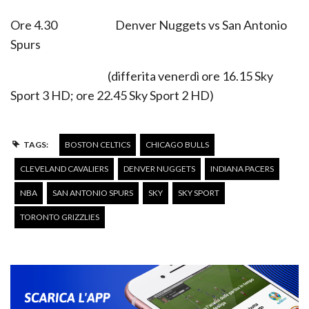
Ore 4.30 Denver Nuggets vs San Antonio
Spurs
(differita venerdì ore 16.15 Sky
Sport 3 HD; ore 22.45 Sky Sport 2 HD)
TAGS:
BOSTON CELTICS
CHICAGO BULLS
CLEVELAND CAVALIERS
DENVER NUGGETS
INDIANA PACERS
NBA
SAN ANTONIO SPURS
SKY
SKY SPORT
TORONTO GRIZZLIES