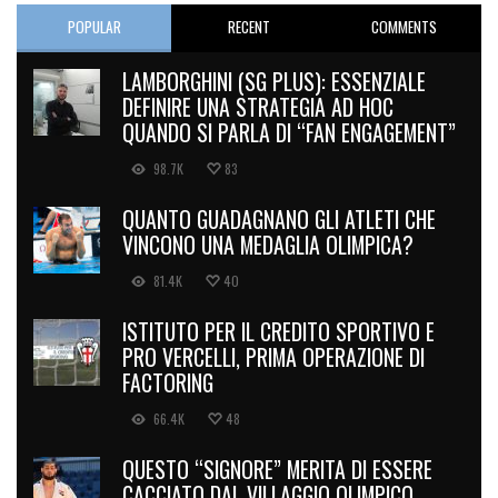
POPULAR
RECENT
COMMENTS
LAMBORGHINI (SG PLUS): ESSENZIALE
DEFINIRE UNA STRATEGIA AD HOC
QUANDO SI PARLA DI “FAN ENGAGEMENT”
98.7K
83
QUANTO GUADAGNANO GLI ATLETI CHE
VINCONO UNA MEDAGLIA OLIMPICA?
81.4K
40
ISTITUTO PER IL CREDITO SPORTIVO E
PRO VERCELLI, PRIMA OPERAZIONE DI
FACTORING
66.4K
48
QUESTO “SIGNORE” MERITA DI ESSERE
CACCIATO DAL VILLAGGIO OLIMPICO