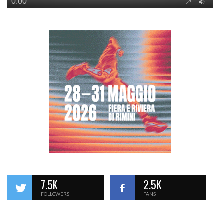
7.5K
2.5K
FOLLOWERS
FANS