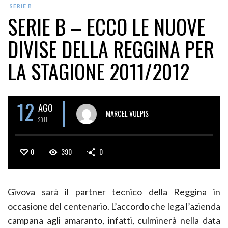
SERIE B
SERIE B – ECCO LE NUOVE
DIVISE DELLA REGGINA PER
LA STAGIONE 2011/2012
12
AGO
MARCEL VULPIS
2011
0
390
0
Givova sarà il partner tecnico della Reggina in
occasione del centenario. L’accordo che lega l’azienda
campana agli amaranto, infatti, culminerà nella data