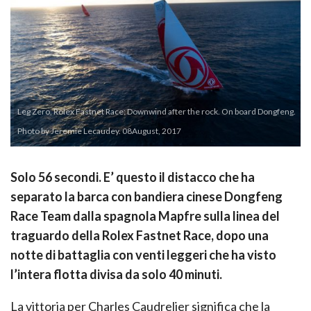
Leg Zero, Rolex Fastnet Race: Downwind after the rock. On board Dongfeng.
Photo by Jeremie Lecaudey. 08August, 2017
Solo 56 secondi. E’ questo il distacco che ha
separato la barca con bandiera cinese Dongfeng
Race Team dalla spagnola Mapfre sulla linea del
traguardo della Rolex Fastnet Race, dopo una
notte di battaglia con venti leggeri che ha visto
l’intera flotta divisa da solo 40 minuti.
La vittoria per Charles Caudrelier significa che la