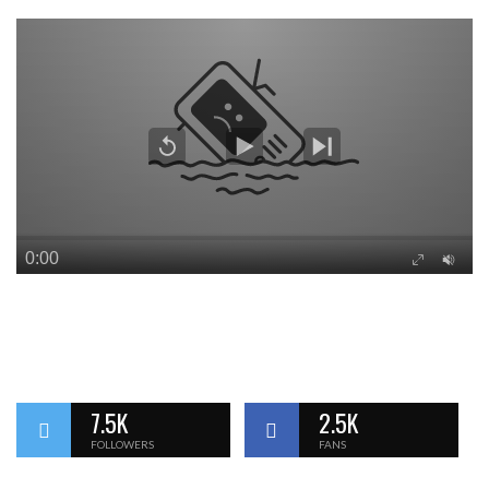
7.5K
2.5K
FOLLOWERS
FANS