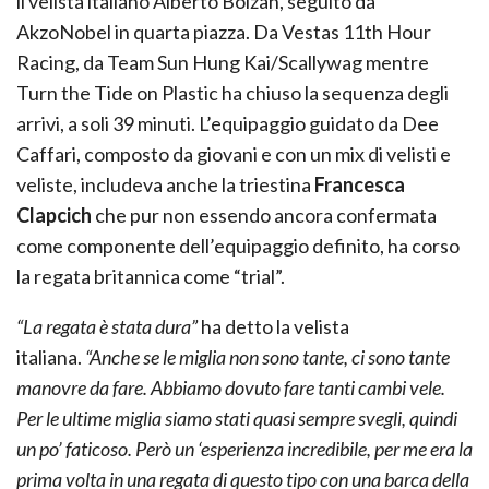
il velista italiano Alberto Bolzan, seguito da
AkzoNobel in quarta piazza. Da Vestas 11th Hour
Racing, da Team Sun Hung Kai/Scallywag mentre
Turn the Tide on Plastic ha chiuso la sequenza degli
arrivi, a soli 39 minuti. L’equipaggio guidato da Dee
Caffari, composto da giovani e con un mix di velisti e
veliste, includeva anche la triestina
Francesca
Clapcich
che pur non essendo ancora confermata
come componente dell’equipaggio definito, ha corso
la regata britannica come “trial”.
“
La regata è stata dura”
ha detto la velista
italiana.
“Anche se le miglia non sono tante, ci sono tante
manovre da fare. Abbiamo dovuto fare tanti cambi vele.
Per le ultime miglia siamo stati quasi sempre svegli, quindi
un po’ faticoso. Però un ‘esperienza incredibile, per me era la
prima volta in una regata di questo tipo con una barca della