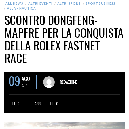
ALL NEWS
ALTRI EVENTI
ALTRI SPORT
SPORT.BUSINESS
VELA - NAUTICA
SCONTRO DONGFENG-
MAPFRE PER LA CONQUISTA
DELLA ROLEX FASTNET
RACE
09
AGO
REDAZIONE
2017
0
466
0