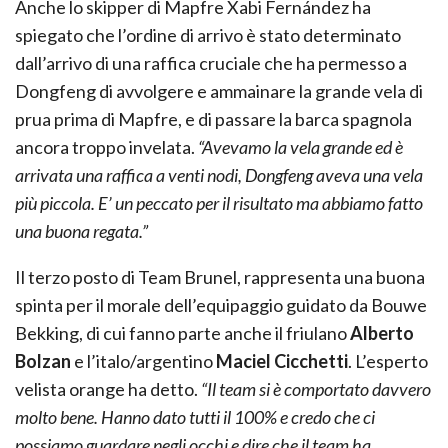
Anche lo skipper di Mapfre Xabi Fernández ha
spiegato che l’ordine di arrivo è stato determinato
dall’arrivo di una raffica cruciale che ha permesso a
Dongfeng di avvolgere e ammainare la grande vela di
prua prima di Mapfre, e di passare la barca spagnola
ancora troppo invelata.
“Avevamo la vela grande ed è
arrivata una raffica a venti nodi, Dongfeng aveva una vela
più piccola. E’ un peccato per il risultato ma abbiamo fatto
una buona regata.”
Il terzo posto di Team Brunel, rappresenta una buona
spinta per il morale dell’equipaggio guidato da Bouwe
Bekking, di cui fanno parte anche il friulano
Alberto
Bolzan
e l’italo/argentino
Maciel Cicchetti
. L’esperto
velista orange ha detto.
“Il team si è comportato davvero
molto bene. Hanno dato tutti il 100% e credo che ci
possiamo guardare negli occhi e dire che il team ha