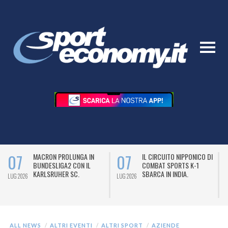
07
07
MACRON PROLUNGA IN
IL CIRCUITO NIPPONICO DI
BUNDESLIGA2 CON IL
COMBAT SPORTS K-1
KARLSRUHER SC.
SBARCA IN INDIA.
LUG 2026
LUG 2026
L
ALL NEWS
ALTRI EVENTI
ALTRI SPORT
AZIENDE