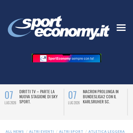
07
07
DIRITTI TV – PARTE LA
MACRON PROLUNGA IN
NUOVA STAGIONE DI SKY
BUNDESLIGA2 CON IL
SPORT.
KARLSRUHER SC.
LUG 2026
LUG 2026
L
ALL NEWS
ALTRI EVENTI
ALTRI SPORT
ATLETICA LEGGERA