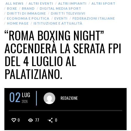
ALL NEWS
ALTRI EVENTI
ALTRI IMPIANTI
ALTRI SPORT
BOXE
BRAND
DIGITAL MEDIA SPORT
DIRITTI DI IMMAGINE
DIRITTI TELEVISIVI
ECONOMIA E POLITICA
EVENTI
FEDERAZIONI ITALIANE
HOME PAGE
ISTITUZIONE E ATTUALITÀ
“ROMA BOXING NIGHT”
ACCENDERÀ LA SERATA FPI
DEL 4 LUGLIO AL
PALATIZIANO.
02
LUG
REDAZIONE
2026
0
77
0