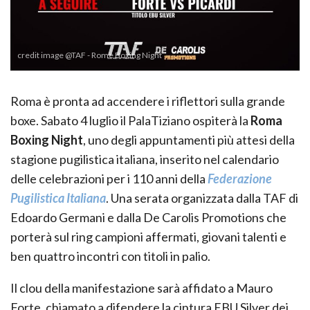
credit image @TAF - Rome Boxing Night
Roma è pronta ad accendere i riflettori sulla grande
boxe. Sabato 4 luglio il PalaTiziano ospiterà la
Roma
Boxing Night
, uno degli appuntamenti più attesi della
stagione pugilistica italiana, inserito nel calendario
delle celebrazioni per i 110 anni della
Federazione
Pugilistica Italiana
. Una serata organizzata dalla TAF di
Edoardo Germani e dalla De Carolis Promotions che
porterà sul ring campioni affermati, giovani talenti e
ben quattro incontri con titoli in palio.
Il clou della manifestazione sarà affidato a Mauro
Forte, chiamato a difendere la cintura EBU Silver dei