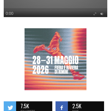
7.5K
2.5K
FOLLOWERS
FANS