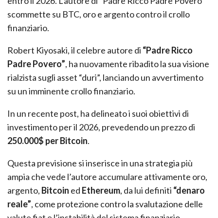
entro il 2026. L’autore di “Padre Ricco Padre Povero”
scommette su BTC, oro e argento contro il crollo
finanziario.
Robert Kiyosaki, il celebre autore di
“Padre Ricco
Padre Povero”
, ha nuovamente ribadito la sua visione
rialzista sugli asset “duri”, lanciando un avvertimento
su un imminente crollo finanziario.
In un recente post, ha delineato i suoi obiettivi di
investimento per il 2026, prevedendo un prezzo di
250.000$ per Bitcoin
.
Questa previsione si inserisce in una strategia più
ampia che vede l’autore accumulare attivamente oro,
argento,
Bitcoin
ed
Ethereum
, da lui definiti
“denaro
reale”
, come protezione contro la svalutazione delle
valute fiat e l’instabilità del sistema finanziario