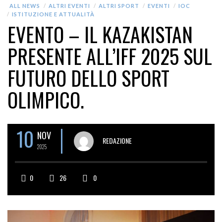
ALL NEWS
ALTRI EVENTI
ALTRI SPORT
EVENTI
IOC
ISTITUZIONE E ATTUALITÀ
EVENTO – IL KAZAKISTAN
PRESENTE ALL’IFF 2025 SUL
FUTURO DELLO SPORT
OLIMPICO.
10
NOV
REDAZIONE
2025
0
26
0