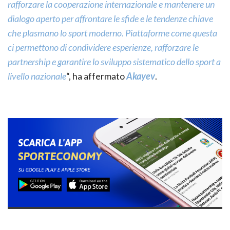
rafforzare la cooperazione internazionale e mantenere un
dialogo aperto per affrontare le sfide e le tendenze chiave
che plasmano lo sport moderno. Piattaforme come questa
ci permettono di condividere esperienze, rafforzare le
partnership e garantire lo sviluppo sistematico dello sport a
livello nazionale
“, ha affermato
Akayev
.