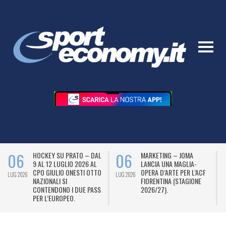
06
06
HOCKEY SU PRATO – DAL
MARKETING – JOMA
9 AL 12 LUGLIO 2026 AL
LANCIA UNA MAGLIA-
CPO GIULIO ONESTI OTTO
OPERA D’ARTE PER L’ACF
LUG 2026
LUG 2026
L
NAZIONALI SI
FIORENTINA (STAGIONE
CONTENDONO I DUE PASS
2026/27).
PER L’EUROPEO.