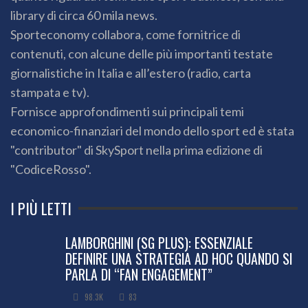
library di circa 60 mila news.
Sporteconomy collabora, come fornitrice di
contenuti, con alcune delle più importanti testate
giornalistiche in Italia e all’estero (radio, carta
stampata e tv).
Fornisce approfondimenti sui principali temi
economico-finanziari del mondo dello sport ed è stata
"contributor" di SkySport nella prima edizione di
"CodiceRosso".
I PIÙ LETTI
LAMBORGHINI (SG PLUS): ESSENZIALE
DEFINIRE UNA STRATEGIA AD HOC QUANDO SI
PARLA DI “FAN ENGAGEMENT”
98.3K
83